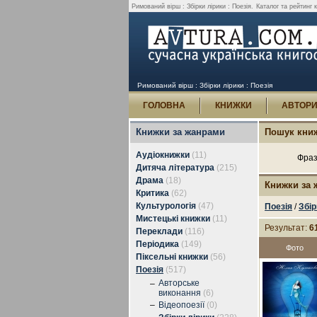
Римований вірш : Збірки лірики : Поезія.
Каталог та рейтинг 
Римований вірш : Збірки лірики : Поезія
ГОЛОВНА
КНИЖКИ
АВТОР
Книжки за жанрами
Пошук кни
Аудіокнижки
(11)
Фраз
Дитяча література
(215)
Драма
(18)
Книжки за
Критика
(62)
Культурологія
(47)
Поезія
/
Збір
Мистецькі книжки
(11)
Результат:
6
Переклади
(116)
Періодика
(149)
Фото
Піксельні книжки
(56)
Поезія
(517)
Авторське
–
виконання
(6)
–
Відеопоезії
(0)