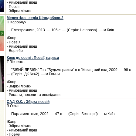
- Римований вірш
- Поезія
- Збірки лірики
Мерехтіло : серія Цілодобово-2
П.Коробчук
— Електрокнига, 2013. — 106 с. — (Серія: Не проза). — м.Київ
Жанр:
- Поезія
- Римований вірш
- Верлібр
Крок до осені : Поезії, нариси
Т.Лісненко
— "БІЛИЙ ЛЕБІДЬ" Тов. "Будьмо разом" в-о "Козацький вал, 2009. — 98 с.
— (Серія: ДК №42). — м.Ромни
Жанр:
- Збірки лірики
- Римований вірш
- Романи, новели та оповідання
САД-О.К. : Збірка поезій
В.Осташ
— Парламентське, 2002. — 47 с. — (Серія: Без серії). — м.Київ
Жанр:
- Збірки лірики
- Римований вірш
- Поеми