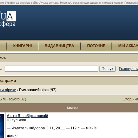
книг України за версією сайту Avtura.com.ua. Новинки, останні надходження книжок в жанрах Римований 
И
КНИГАРНІ
ВИДАВНИЦТВА
ПОТОЧНЕ
МІЙ АККА
жок
а:
Розширени
 жанрами
ки лірики
/
Римований вірш
(87)
1-70
(всього 87)
Сторінк
Книжка
А это Я! : збірка поезій
Ю.Кулікова
— Издатель Фёдоров О. Н., 2011. — 112 с. — м.Київ
Жанр: