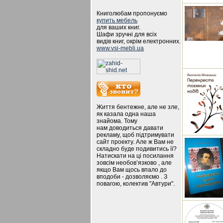
Книголюбам пропонуємо
купить мебель
для ваших книг.
Шафи зручні для всіх
видів книг, окрім електронних.
www.vsi-mebli.ua
Життя бентежне, але не зле,
як казала одна наша
знайома. Тому
нам доводиться давати
рекламу, щоб підтримувати
сайт проекту. Але ж Вам не
складно буде подивитись її?
Натискати на ці посилання
зовсім необов’язково , але
якщо Вам щось впало до
вподоби - дозволяємо . З
повагою, колектив "Автури".