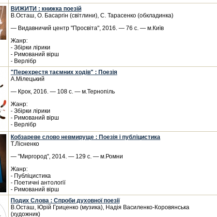
ВИЖИТИ : книжка поезій
В.Осташ, О. Басаргін (світлини), С. Тарасенко (обкладинка)
— Видавничий центр "Просвіта", 2016. — 76 с. — м.Київ
Жанр:
- Збірки лірики
- Римований вірш
- Верлібр
"Перехрестя таємних ходів" : Поезія
А.Мілецький
— Крок, 2016. — 108 с. — м.Тернопіль
Жанр:
- Збірки лірики
- Римований вірш
- Верлібр
Кобзареве слово невмируще : Поезія і публіцистика
Т.Лісненко
— "Миргород", 2014. — 129 с. — м.Ромни
Жанр:
- Публіцистика
- Поетичні антології
- Римований вірш
Подих Слова : Спроби духовної поезії
В.Осташ, Юрій Гриценко (музика), Надія Василенко-Коровянська
(художник)