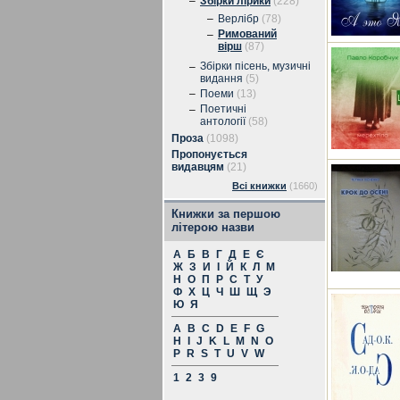
–
Збірки лірики
(228)
–
Верлібр
(78)
Римований
–
вірш
(87)
Збірки пісень, музичні
–
видання
(5)
–
Поеми
(13)
Поетичні
–
антології
(58)
Проза
(1098)
Пропонується
видавцям
(21)
Всі книжки
(1660)
Книжки за першою
літерою назви
А
Б
В
Г
Д
Е
Є
Ж
З
И
І
Й
К
Л
М
Н
О
П
Р
С
Т
У
Ф
Х
Ц
Ч
Ш
Щ
Э
Ю
Я
A
B
C
D
E
F
G
H
I
J
K
L
M
N
O
P
R
S
T
U
V
W
1
2
3
9