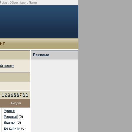
вірш : Збірки лірики : Поезія
УНТ
Реклама
й пошук
а:
1
2
3
4
5
6
7
8
9
Розділ
Уривок
Рецензії
(0)
Відгуки
(0)
Де купити
(0)