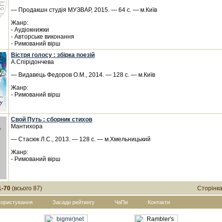
— Продакшн студія МУЗВАР, 2015. — 64 с. — м.Київ
Жанр:
- Аудіокнижки
- Авторське виконання
- Римований вірш
Вістря голосу : збірка поезій
А.Спірідончева
— Видавець Федоров О.М., 2014. — 128 с. — м.Київ
Жанр:
- Римований вірш
Свой Путь : сборник стихов
Мантихора
— Стасюк Л.С., 2013. — 128 с. — м.Хмельницький
Жанр:
- Римований вірш
1-70
(всього 87)
Сторінк
користування
Засади рейтингу
ЧаПи
Контакти