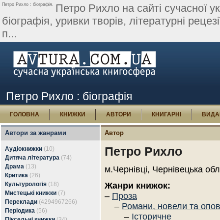
Петро Рихло : біографія.
Петро Рихло на сайті сучасної ук
біографія, уривки творів, літературні рецезі
п...
Петро Рихло : біографія
ГОЛОВНА
КНИЖКИ
АВТОРИ
КНИГАРНІ
ВИДА
Автори за жанрами
Автор
Петро Рихло
Аудіокнижки
(10)
Дитяча література
(74)
Драма
(13)
м.Чернівці, Чернівецька обл
Критика
(26)
Культурологія
(18)
Жанри книжок:
Мистецькі книжки
(7)
–
Проза
Переклади
(4294967266)
–
Романи, новели та опо
Періодика
(56)
–
Історичне
Піксельні книжки
(34)