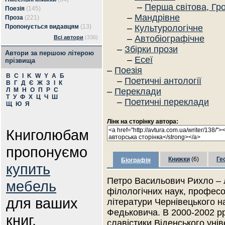
–
Перша світова, Гр
Поезія
(145)
–
Мандрівне
Проза
(221)
Пропонується видавцям
(13)
–
Культурологічне
–
Автобіографічне
Всі автори
(336)
–
Збірки прози
Автори за першою літерою
–
Есеї
прізвища
–
Поезія
B
C
I
K
W
Y
А
Б
–
Поетичні антології
В
Г
Д
Є
Ж
З
І
К
Л
М
Н
О
П
Р
С
–
Переклади
Т
У
Ф
Х
Ц
Ч
Ш
–
Поетичні переклади
Щ
Ю
Я
Лінк на сторінку автора:
Книголюбам
пропонуємо
Книжки
(6)
Ге
Біографія
купить
Петро Васильович Рихло – 
мебель
філологічних наук, професо
для ваших
літератури Чернівецького н
Федьковича. В 2000-2002 рр
книг.
славістики Віденського унів