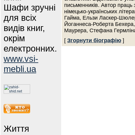
письменників. Автор праць з
Шафи зручні
німецько-українських літер
для всіх
Гайма, Ельзи Ласкер-Шюлер
Йоганнеса-Роберта Бехера, 
видів книг,
Маурера, Стефана Гермлін
окрім
[
Згорнути біографію
]
електронних.
www.vsi-
mebli.ua
Життя