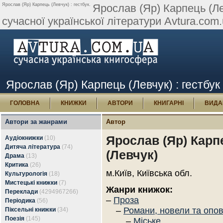
Ярослав (Яр) Карпець (Левчук) : гестбук.
Ярослав (Яр) Карпець (Лев
сучасної української літератури Avtura.com.
Ярослав (Яр) Карпець (Левчук) : гестбук
ГОЛОВНА
КНИЖКИ
АВТОРИ
КНИГАРНІ
ВИДА
Автори за жанрами
Автор
Ярослав (Яр) Карп
Аудіокнижки
(10)
Дитяча література
(74)
(Левчук)
Драма
(13)
Критика
(26)
м.Київ, Київська обл.
Культурологія
(18)
Мистецькі книжки
(7)
Жанри книжок:
Переклади
(4294967266)
–
Проза
Періодика
(56)
–
Романи, новели та опо
Піксельні книжки
(34)
Поезія
(145)
–
Міське