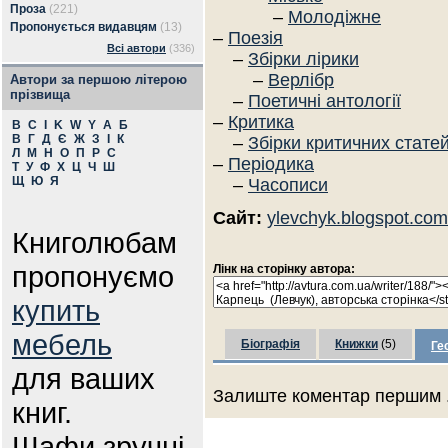
Проза
(221)
–
Молодіжне
Пропонується видавцям
(13)
–
Поезія
Всі автори
(336)
–
Збірки лірики
–
Верлібр
Автори за першою літерою
прізвища
–
Поетичні антології
–
Критика
B
C
I
K
W
Y
А
Б
В
Г
Д
Є
Ж
З
І
К
–
Збірки критичних стате
Л
М
Н
О
П
Р
С
–
Періодика
Т
У
Ф
Х
Ц
Ч
Ш
Щ
Ю
Я
–
Часописи
Сайт:
ylevchyk.blogspot.com
Книголюбам
пропонуємо
Лінк на сторінку автора:
купить
мебель
Біографія
Книжки
(5)
Ге
для ваших
Залиште коментар першим .
книг.
Шафи зручні