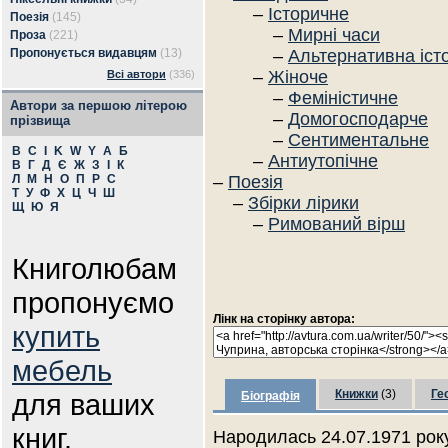
–
Історичне
Поезія
(145)
–
Мирні часи
Проза
(221)
Пропонується видавцям
(13)
–
Альтернативна іст
–
Жіноче
Всі автори
(336)
–
Феміністичне
Автори за першою літерою
–
Домогосподарче
прізвища
–
Сентиментальне
B
C
I
K
W
Y
А
Б
–
Антиутопічне
В
Г
Д
Є
Ж
З
І
К
Л
М
Н
О
П
Р
С
–
Поезія
Т
У
Ф
Х
Ц
Ч
Ш
–
Збірки лірики
Щ
Ю
Я
–
Римований вірш
Книголюбам
пропонуємо
Лінк на сторінку автора:
купить
мебель
Книжки
(3)
Ге
для ваших
Біографія
книг.
Народилась 24.07.1971 року