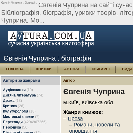
Євгенія Чуприна : біографія.
Євгенія Чуприна на сайті сучас
Бібліографія, біографія, уривки творів, літер
Чуприна. Мо...
Євгенія Чуприна : біографія
ГОЛОВНА
КНИЖКИ
АВТОРИ
КНИГАРНІ
ВИДА
Автори за жанрами
Автор
Євгенія Чуприна
Аудіокнижки
(10)
Дитяча література
(74)
Драма
(13)
м.Київ, Київська обл.
Критика
(26)
Культурологія
(18)
Жанри книжок:
Мистецькі книжки
(7)
–
Проза
Переклади
(4294967266)
–
Романи, новели та
Періодика
(56)
оповідання
Піксельні книжки
(34)