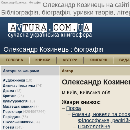
Олександр Козинець : біографія.
Олександр Козинець на сайті 
Бібліографія, біографія, уривки творів, літер
Олександр Козинець : біографія
ГОЛОВНА
КНИЖКИ
АВТОРИ
КНИГАРНІ
ВИДА
Автори за жанрами
Автор
Олександр Козине
Аудіокнижки
(10)
Дитяча література
(74)
Драма
(13)
м.Київ, Київська обл.
Критика
(26)
Культурологія
(18)
Жанри книжок:
Мистецькі книжки
(7)
–
Проза
Переклади
(4294967266)
–
Романи, новели та опо
Періодика
(56)
–
Філософське, релігій
Піксельні книжки
(34)
–
Психологічне
Поезія
(145)