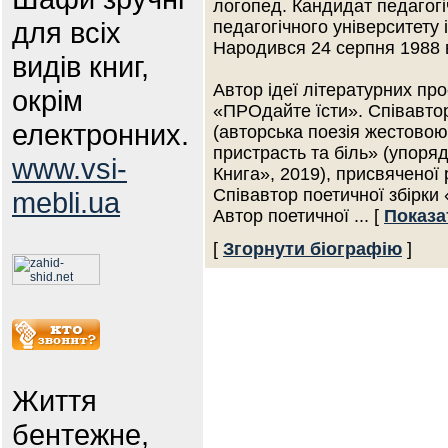
логопед. Кандидат педагогі
для всіх
педагогічного університету 
Народився 24 серпня 1988 в
видів книг,
Автор ідеї літературних п
окрім
«ПРОдайте їсти». Співавто
електронних.
(авторська поезія жестовою
пристрасть та біль» (упор
www.vsi-
Книга», 2019), присвяченої 
Співавтор поетичної збірки
mebli.ua
Автор поетичної
... [
Показа
[
Згорнути біографію
]
Життя
бентежне,