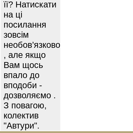
її? Натискати
на ці
посилання
зовсім
необов’язково
, але якщо
Вам щось
впало до
вподоби -
дозволяємо .
З повагою,
колектив
"Автури".