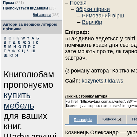
–
Поезія
Проза
(221)
Пропонується видавцям
(13)
–
Збірки лірики
–
Римований вірш
Всі автори
(336)
–
Верлібр
Автори за першою літерою
прізвища
Епіграф:
«Так дивно ведеться у світ
B
C
I
K
W
Y
А
Б
В
Г
Д
Є
Ж
З
І
К
помічають краси дня сьогод
Л
М
Н
О
П
Р
С
зате мріють про те, як гарн
Т
У
Ф
Х
Ц
Ч
Ш
Щ
Ю
Я
завтра».
(з роману автора "Картка Ма
Книголюбам
Сайт:
kozynets.tilda.ws
пропонуємо
купить
Лінк на сторінку автора:
мебель
для ваших
Книжки
(6)
Ге
Біографія
книг.
Козинець Олександр — украї
Шафи зручні