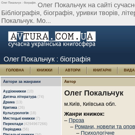
Олег Покальчук : біографія.
Олег Покальчук на сайті сучасно
Бібліографія, біографія, уривки творів, літе
Покальчук. Мо...
Олег Покальчук : біографія
ГОЛОВНА
КНИЖКИ
АВТОРИ
КНИГАРНІ
ВИДА
Автори за жанрами
Автор
Олег Покальчук
Аудіокнижки
(10)
Дитяча література
(74)
Драма
(13)
м.Київ, Київська обл.
Критика
(26)
Культурологія
(18)
Жанри книжок:
Мистецькі книжки
(7)
–
Проза
Переклади
(4294967266)
–
Романи, новели та опо
Періодика
(56)
–
Психологічне
Піксельні книжки
(34)