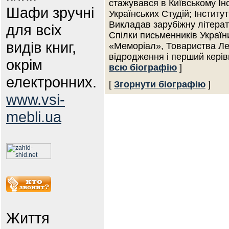
стажувався в Київському Інс
Шафи зручні
Українських Студій; Інститут
Викладав зарубіжну літерат
для всіх
Спілки письменників Україн
видів книг,
«Меморіал», Товариства Лев
відродження і перший кері
окрім
всю біографію
]
електронних.
[
Згорнути біографію
]
www.vsi-
mebli.ua
Життя