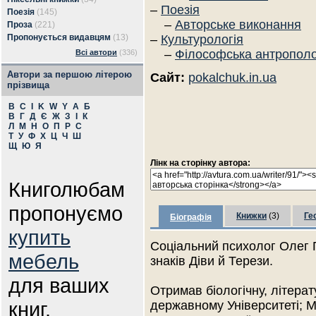
–
Поезія
Поезія
(145)
–
Авторське виконання
Проза
(221)
Пропонується видавцям
(13)
–
Культурологія
–
Філософська антрополо
Всі автори
(336)
Автори за першою літерою
Сайт:
pokalchuk.in.ua
прізвища
B
C
I
K
W
Y
А
Б
В
Г
Д
Є
Ж
З
І
К
Л
М
Н
О
П
Р
С
Т
У
Ф
Х
Ц
Ч
Ш
Щ
Ю
Я
Лінк на сторінку автора:
Книголюбам
пропонуємо
Книжки
(3)
Ге
Біографія
купить
Соціальний психолог Олег П
мебель
знаків Діви й Терези.
для ваших
Отримав біологічну, літерат
книг.
державному Університеті; М