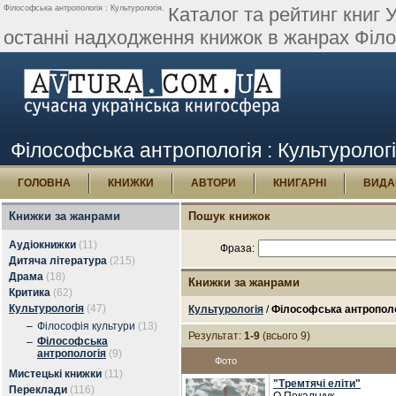
Філософська антропологія : Культурологія.
Каталог та рейтинг книг 
останні надходження книжок в жанрах Філо
Філософська антропологія : Культуролог
ГОЛОВНА
КНИЖКИ
АВТОРИ
КНИГАРНІ
ВИДА
Книжки за жанрами
Пошук книжок
Аудіокнижки
(11)
Фраза:
Дитяча література
(215)
Драма
(18)
Книжки за жанрами
Критика
(62)
Культурологія
(47)
Культурологія
/
Філософська антрополо
–
Філософія культури
(13)
Результат:
1-9
(всього 9)
Філософська
–
антропологія
(9)
Фото
Мистецькі книжки
(11)
"Тремтячі еліти"
Переклади
(116)