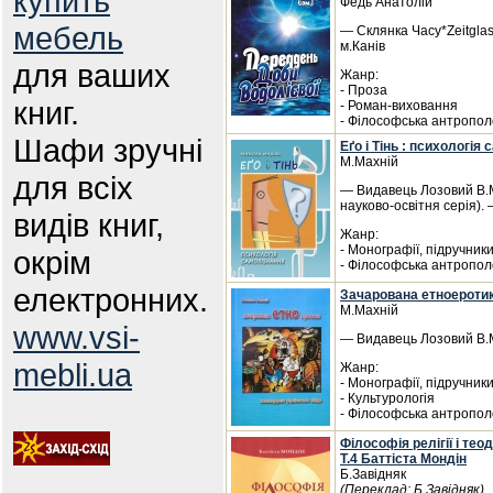
купить
Федь Анатолій
мебель
— Склянка Часу*Zeitglas
м.Канів
для ваших
Жанр:
- Проза
книг.
- Роман-виховання
- Філософська антропол
Шафи зручні
Еґо і Тінь : психологія
М.Махній
для всіх
— Видавець Лозовий В.М.
науково-освітня серія). 
видів книг,
Жанр:
- Монографії, підручник
окрім
- Філософська антропол
електронних.
Зачарована етноеротик
М.Махній
www.vsi-
— Видавець Лозовий В.М.
mebli.ua
Жанр:
- Монографії, підручник
- Культурологія
- Філософська антропол
Філософія релігії і тео
Т.4 Баттіста Мондін
Б.Завідняк
(Переклад: Б.Завідняк)