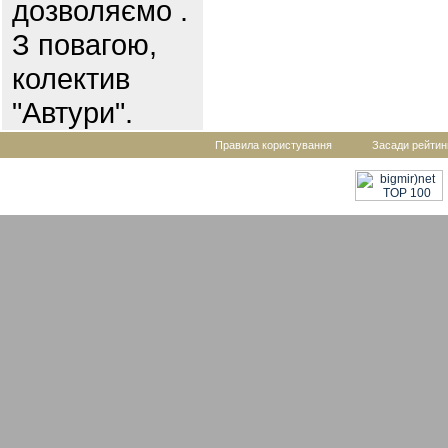
дозволяємо .
З повагою,
колектив
"Автури".
Правила користування
Засади рейтин