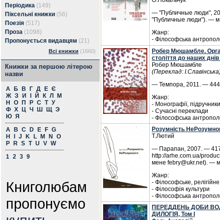
О.Покальчук
Періодика
(149)
— "Публичные люди", 201
Піксельні книжки
(56)
"Публичные люди"). — м
Поезія
(517)
Проза
(1098)
Жанр:
- Філософська антропол
Пропонується видавцям
(21)
Робер Мюшамбле. Оргазм
Всі книжки
(1660)
століття до наших днів
Робер Мюшамбле
Книжки за першою літерою
(Переклад: І.Славінська
назви
— Темпора, 2011. — 444 
А
Б
В
Г
Д
Е
Є
Ж
З
И
І
Й
К
Л
М
Жанр:
Н
О
П
Р
С
Т
У
- Монографії, підручник
Ф
Х
Ц
Ч
Ш
Щ
Э
- Сучасні переклади
Ю
Я
- Філософська антропол
Розумність НеРозумног
A
B
C
D
E
F
G
Т.Лютий
H
I
J
K
L
M
N
O
P
R
S
T
U
V
W
— Парапан, 2007. — 417
http://arhe.com.ua/prod
1
2
3
9
мене febry@ukr.net). — м
Жанр:
Книголюбам
- Філософське, релігійне
- Філософія культури
- Філософська антропол
пропонуємо
ПЕРЕДДЕНЬ ДОБИ ВОД
ДИЛОГІЯ, Том I