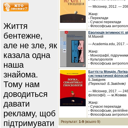
— Місіонер, 2012. — 20
Жанр:
- Переклади
- Сучасні переклади
Життя
- Філософська антропол
Еволюція інтимності: 
бентежне,
М.Махній
але не зле, як
— Academia.edu, 2017. —
Жанр:
казала одна
- Монографії, підручник
- Культурологія
наша
- Філософська антропол
знайома.
Баттіста Мондін. Логіка
систематичної філософії
Б.Завідняк
Тому нам
(Переклад: Б.Завідняк)
доводиться
— Місіонер, 2017. — 248
філософії). — м.Жовква
давати
Жанр:
- Сучасні переклади
рекламу, щоб
- Філософське, релігійне
- Філософська антропол
підтримувати
Результат:
1-9
(всього 9)