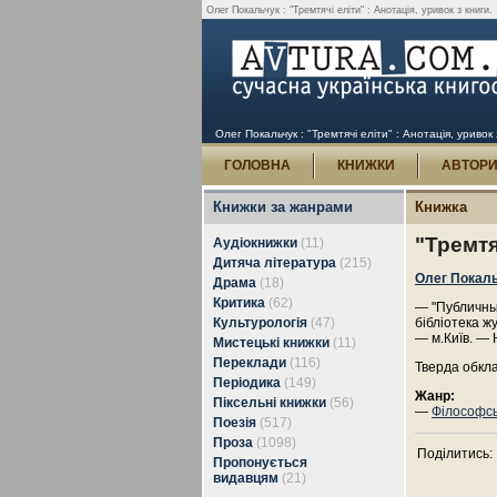
Олег Покальчук : "Тремтячі еліти" : Анотація, уривок з книги.
Олег Покальчук : "Тремтячі еліти" : Анотація, уривок 
ГОЛОВНА
КНИЖКИ
АВТОР
Книжки за жанрами
Книжка
"Тремтя
Аудіокнижки
(11)
Дитяча література
(215)
Олег Покал
Драма
(18)
Критика
(62)
— "Публичные
Культурологія
(47)
бібліотека ж
— м.Київ. — 
Мистецькі книжки
(11)
Переклади
(116)
Тверда обкл
Періодика
(149)
Жанр:
Піксельні книжки
(56)
—
Філософсь
Поезія
(517)
Проза
(1098)
Поділитись:
Пропонується
видавцям
(21)