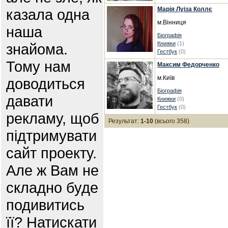
Марія Луіза Коллє
казала одна
м.Вінниця
наша
Біографія
Книжки
(1)
знайома.
Гестбук
(0)
Тому нам
Максим Федорченко
м.Київ
доводиться
Біографія
давати
Книжки
(0)
Гестбук
(0)
рекламу, щоб
Результат:
1-10
(всього 358)
підтримувати
сайт проекту.
Але ж Вам не
складно буде
подивитись
її? Натискати