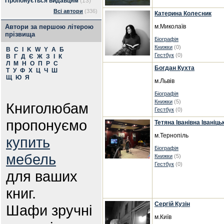
Пропонується видавцям
(13)
Всі автори
(336)
Катерина Колесник
Автори за першою літерою
м.Миколаїв
прізвища
Біографія
Книжки
(0)
B
C
I
K
W
Y
А
Б
Гестбук
(0)
В
Г
Д
Є
Ж
З
І
К
Л
М
Н
О
П
Р
С
Богдан Кухта
Т
У
Ф
Х
Ц
Ч
Ш
Щ
Ю
Я
м.Львів
Біографія
Книжки
(5)
Книголюбам
Гестбук
(0)
пропонуємо
Тетяна Іванівна Іваніць
м.Тернопіль
купить
Біографія
мебель
Книжки
(5)
Гестбук
(0)
для ваших
книг.
Сергій Кузін
Шафи зручні
м.Київ