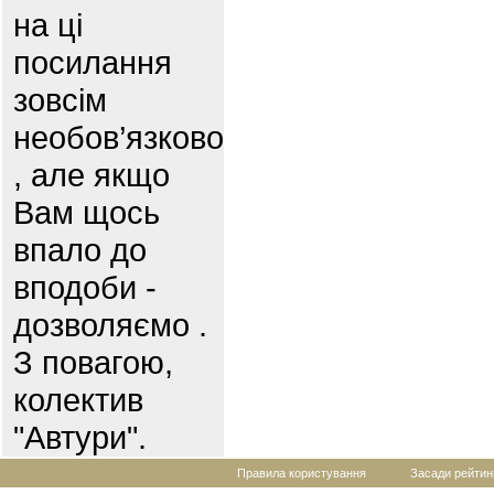
на ці
посилання
зовсім
необов’язково
, але якщо
Вам щось
впало до
вподоби -
дозволяємо .
З повагою,
колектив
"Автури".
Правила користування
Засади рейтин