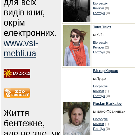
для всіх
Біографія
Книжки
(0)
видів книг,
Гестбук
(0)
окрім
Тоня Твіст
електронних.
м.Київ
www.vsi-
Біографія
Книжки
(2)
mebli.ua
Гестбук
(0)
Віктор Корсак
м.Луцьк
Біографія
Книжки
(1)
Гестбук
(0)
Ruslan Barkalov
Життя
м.Івано-Франківськ
Біографія
бентежне,
Книжки
(1)
Гестбук
(0)
але не зле, як