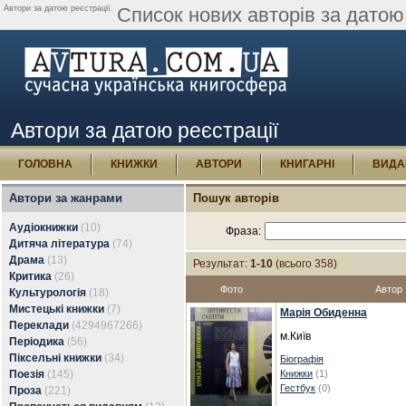
Автори за датою реєстрації.
Список нових авторів за датою 
Автори за датою реєстрації
ГОЛОВНА
КНИЖКИ
АВТОРИ
КНИГАРНІ
ВИДА
Автори за жанрами
Пошук авторів
Аудіокнижки
(10)
Фраза:
Дитяча література
(74)
Драма
(13)
Результат:
1-10
(всього 358)
Критика
(26)
Фото
Автор
Культурологія
(18)
Мистецькі книжки
(7)
Марія Обиденна
Переклади
(4294967266)
м.Київ
Періодика
(56)
Піксельні книжки
(34)
Біографія
Поезія
(145)
Книжки
(1)
Гестбук
(0)
Проза
(221)