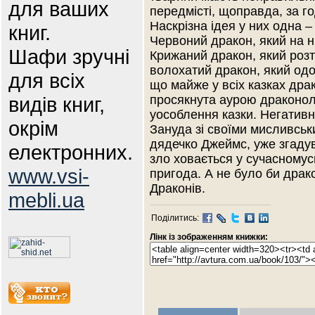
для ваших
передмісті, щоправда, за го
Наскрізна ідея у них одна –
книг.
Червоний дракон, який на 
Шафи зручні
Крижаний дракон, який розт
волохатий дракон, який одо
для всіх
що майже у всіх казках драко
видів книг,
просякнута аурою драконол
уособлення казки. Негативні
окрім
Зануда зі своїми мисливсь
дядечко Джеймс, уже згаду
електронних.
зло ховається у сучасномусв
www.vsi-
пригода. А не було би драко
Драконів.
mebli.ua
Поділитись:
Лінк із зображенням книжки: