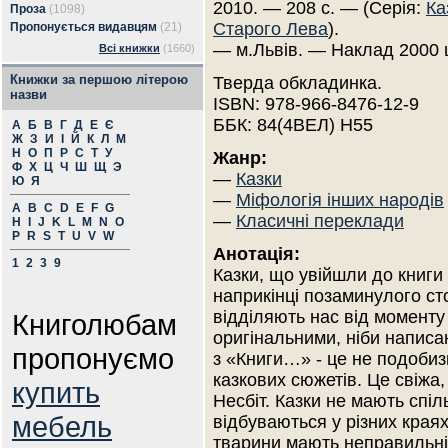
2010. — 208 с. — (Серія:
Ка
Проза
(1098)
Старого Лева
).
Пропонується видавцям
(21)
— м.Львів. — Наклад 2000 
Всі книжки
(1660)
Книжки за першою літерою
Тверда обкладинка.
назви
ISBN: 978-966-8476-12-9
ББК: 84(4ВЕЛ) Н55
А
Б
В
Г
Д
Е
Є
Ж
З
И
І
Й
К
Л
М
Н
О
П
Р
С
Т
У
Жанр:
Ф
Х
Ц
Ч
Ш
Щ
Э
—
Казки
Ю
Я
—
Міфологія інших народів
A
B
C
D
E
F
G
—
Класичні переклади
H
I
J
K
L
M
N
O
P
R
S
T
U
V
W
Анотація:
1
2
3
9
Казки, що увійшли до книги
наприкінці позаминулого стол
відділяють нас від моменту
Книголюбам
оригінальними, ніби написа
пропонуємо
з «Книги…» - це не подобиз
казкових сюжетів. Це свіжа, 
купить
Несбіт. Казки не мають спіль
мебель
відбуваються у різних краях.
тварини мають неправильні 