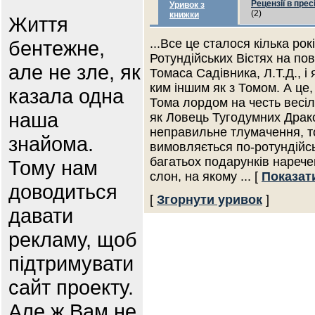
Рецензії в прес
Уривок з
(2)
книжки
Життя
бентежне,
...Все це сталося кілька ро
Ротундійських Вістях на по
але не зле, як
Томаса Садівника, Л.Т.Д., і
ким іншим як з Томом. А це,
казала одна
Тома лордом на честь весіл
наша
як Ловець Тугодумних Драко
неправильне тлумачення, то
знайома.
вимовляється по-ротундійськ
багатьох подарунків нарече
Тому нам
слон, на якому
... [
Показат
доводиться
[
Згорнути уривок
]
давати
рекламу, щоб
підтримувати
сайт проекту.
Але ж Вам не