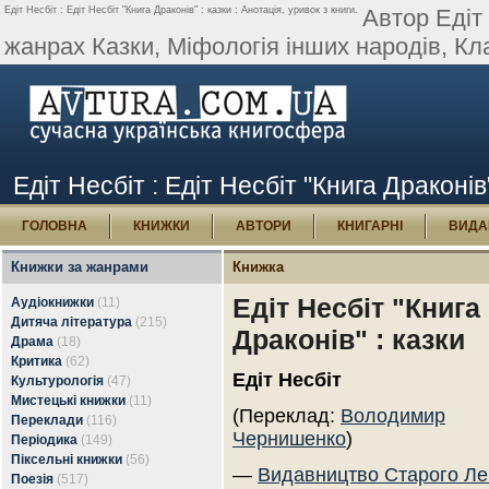
Едіт Несбіт : Едіт Несбіт "Книга Драконів" : казки : Анотація, уривок з книги.
Автор Едіт 
жанрах Казки, Міфологія інших народів, Кла
Едіт Несбіт : Едіт Несбіт "Книга Драконів"
ГОЛОВНА
КНИЖКИ
АВТОРИ
КНИГАРНІ
ВИДА
Книжки за жанрами
Книжка
Едіт Несбіт "Книга
Аудіокнижки
(11)
Дитяча література
(215)
Драконів" : казки
Драма
(18)
Критика
(62)
Едіт Несбіт
Культурологія
(47)
Мистецькі книжки
(11)
(Переклад:
Володимир
Переклади
(116)
Чернишенко
)
Періодика
(149)
Піксельні книжки
(56)
—
Видавництво Старого Ле
Поезія
(517)