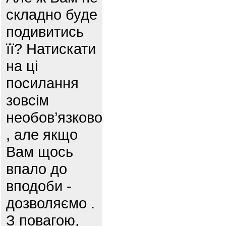
складно буде
подивитись
її? Натискати
на ці
посилання
зовсім
необов’язково
, але якщо
Вам щось
впало до
вподоби -
дозволяємо .
З повагою,