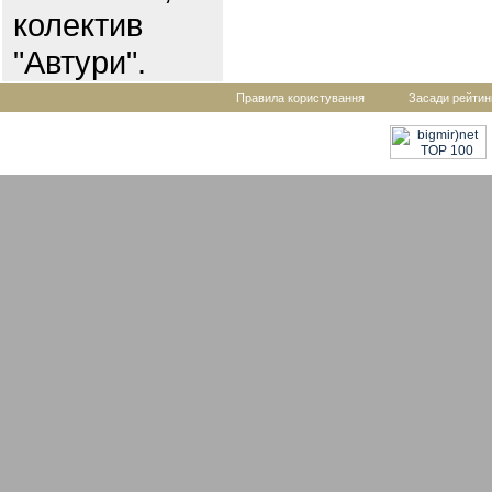
колектив
"Автури".
Правила користування
Засади рейтин