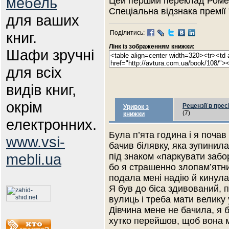
мебель
Цей перший переклад Ромен
Спеціальна відзнака премії 
для ваших
книг.
Поділитись:
Лінк із зображенням книжки:
Шафи зручні
для всіх
видів книг,
окрім
Рецензії в прес
Уривок з
(7)
книжки
електронних.
Була п’ята година і я почав
www.vsi-
бачив білявку, яка зупинила
mebli.ua
під знаком «паркувати забор
бо я страшенно злопам’ятни
подала мені надію й кинула
Я був до біса здивований, 
вулиць і треба мати велику 
Дівчина мене не бачила, я б
хутко перейшов, щоб вона 