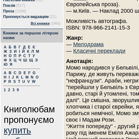
Піксельні книжки
(56)
Європейська проза).
Поезія
(517)
— м.Київ. — Наклад 2000 ш
Проза
(1098)
Пропонується видавцям
(21)
Можливість автографа.
Всі книжки
(1660)
ISBN: 978-966-2141-15-3
Книжки за першою літерою
Жанр:
назви
—
Мелодрама
А
Б
В
Г
Д
Е
Є
—
Класичні переклади
Ж
З
И
І
Й
К
Л
М
Н
О
П
Р
С
Т
У
Ф
Х
Ц
Ч
Ш
Щ
Э
Анотація:
Ю
Я
Момо народився у Бельвілі,
A
B
C
D
E
F
G
Парижу, де живуть переваж
H
I
J
K
L
M
N
O
"нефранцузи". Араби, негри і
P
R
S
T
U
V
W
"перейшли у Бельвіль з Єв
1
2
3
9
давно, старі й утомлені, то
далі". Це смішна, зворушлив
хлопчика і старої єврейки, 
Книголюбам
робиться немічної, Момо зм
пропонуємо
своє і Мадам Рози.
"Життя попереду" - другий 
купить
року під іменем Еміля Ажар