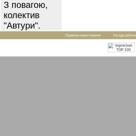
З повагою,
колектив
"Автури".
Правила користування
Засади рейтин