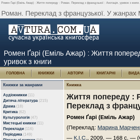
Ромен Ґарі (Еміль Ажар) : Життя попереду : Роман. Переклад з французької : Анотація, уривок з книги.
Роман. Переклад з французької. У жанрах 
Ромен Ґарі (Еміль Ажар) : Життя поперед
уривок з книги
ГОЛОВНА
КНИЖКИ
АВТОРИ
КНИГАРНІ
ВИДА
Книжки за жанрами
Книжка
Життя попереду : 
Аудіокнижки
(11)
Дитяча література
(215)
Переклад з францу
Драма
(18)
Критика
(62)
Ромен Ґарі (Еміль Ажар)
Культурологія
(47)
Мистецькі книжки
(11)
(Переклад:
Марина Марчен
Переклади
(116)
Періодика
(149)
—
К.І.С.
, 2009. — 168 с. — (