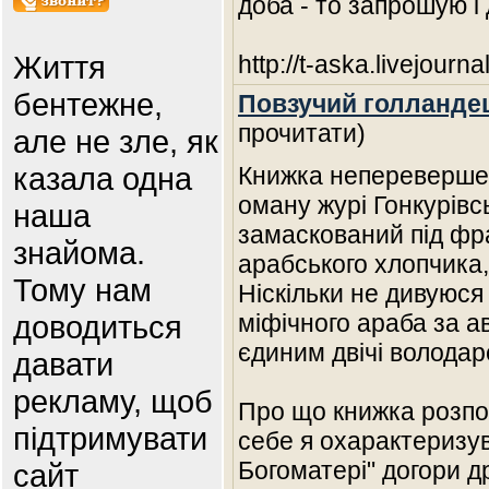
доба - то запрошую і
Життя
http://t-aska.livejour
бентежне,
Повзучий голланде
прочитати)
але не зле, як
казала одна
Книжка неперевершен
оману журі Гонкурівсь
наша
замаскований під фра
знайома.
арабського хлопчика,
Тому нам
Ніскільки не дивуюся
доводиться
міфічного араба за а
єдиним двічі володар
давати
рекламу, щоб
Про що книжка розпо
підтримувати
себе я охарактеризув
Богоматері" догори д
сайт