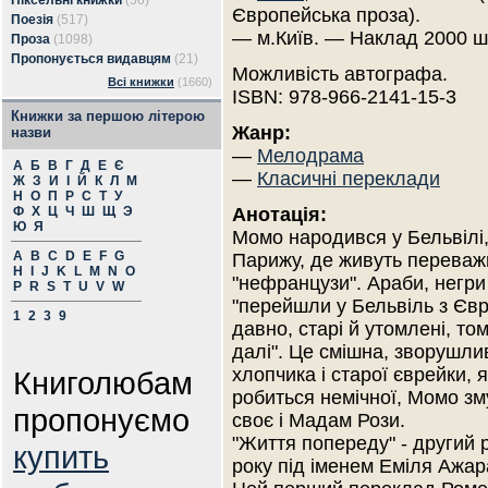
Піксельні книжки
(56)
Європейська проза).
Поезія
(517)
— м.Київ. — Наклад 2000 ш
Проза
(1098)
Пропонується видавцям
(21)
Можливість автографа.
Всі книжки
(1660)
ISBN: 978-966-2141-15-3
Книжки за першою літерою
Жанр:
назви
—
Мелодрама
А
Б
В
Г
Д
Е
Є
—
Класичні переклади
Ж
З
И
І
Й
К
Л
М
Н
О
П
Р
С
Т
У
Ф
Х
Ц
Ч
Ш
Щ
Э
Анотація:
Ю
Я
Момо народився у Бельвілі,
A
B
C
D
E
F
G
Парижу, де живуть переваж
H
I
J
K
L
M
N
O
"нефранцузи". Араби, негри і
P
R
S
T
U
V
W
"перейшли у Бельвіль з Єв
1
2
3
9
давно, старі й утомлені, то
далі". Це смішна, зворушлив
хлопчика і старої єврейки, 
Книголюбам
робиться немічної, Момо зм
пропонуємо
своє і Мадам Рози.
"Життя попереду" - другий 
купить
року під іменем Еміля Ажар