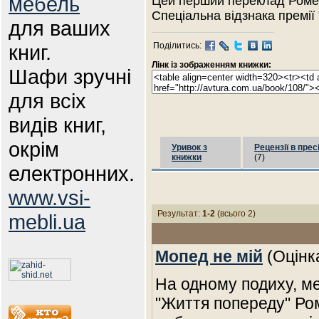
мебель
Цей перший переклад Ромен
Спеціальна відзнака премії 
для ваших
книг.
Поділитись:
Лінк із зображенням книжки:
Шафи зручні
для всіх
видів книг,
окрім
Уривок з
Рецензії в прес
книжки
(7)
електронних.
www.vsi-
Результат:
1-2
(всього 2)
mebli.ua
Мопед не мій
(Оцінк
На одному подиху, ме
"Життя попереду" Ром