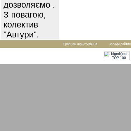
дозволяємо .
З повагою,
колектив
"Автури".
Правила користування
Засади рейтин