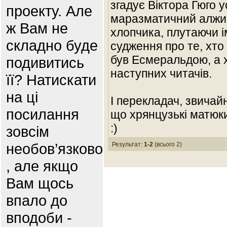
згадує Віктора Гюго у
проекту. Але
маразматичний алжир
ж Вам не
хлопчика, плутаючи ім
складно буде
судження про те, хто
був Есмеральдою, а 
подивитись
наступних читачів.
її? Натискати
на ці
І перекладач, звичай
посилання
що хрянцузькі матюк
:)
зовсім
необов’язково
Результат:
1-2
(всього 2)
, але якщо
Вам щось
впало до
вподоби -