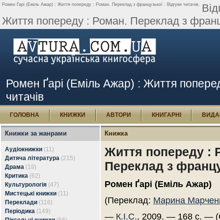
Ромен Ґарі (Еміль Ажар) : Життя попереду : Роман. Переклад з французької : Відгуки читачів.
Від
Життя попереду : Роман. Переклад з францу
Ромен Ґарі (Еміль Ажар) : Життя поперед
читачів
ГОЛОВНА
КНИЖКИ
АВТОРИ
КНИГАРНІ
ВИДА
Книжки за жанрами
Книжка
Життя попереду : 
Аудіокнижки
(11)
Дитяча література
(215)
Переклад з францу
Драма
(18)
Критика
(62)
Ромен Ґарі (Еміль Ажар)
Культурологія
(47)
Мистецькі книжки
(11)
(Переклад:
Марина Марчен
Переклади
(116)
Періодика
(149)
—
К.І.С.
, 2009. — 168 с. — (