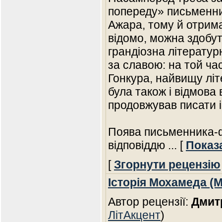
попереду» письменник
Ажара, тому й отримав
відомо, можна здобут
грандіозна літератур
за славою: на той ча
Гонкура, найвищу літ
була також і відмова 
продовжував писати і 
Поява письменника-
відповіддю
... [
Показ
[
Згорнути рецензію
Історія Мохамеда (
Автор рецензії:
Дмит
ЛітАкцент
)