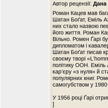
Автор рецензії:
Дана
Роман Кацев мав бага
Шатан Боґат, Еміль А
них стало назвою пев
його життя. Роман Ка
Вільно. Ромен Ґарі б
дипломатом і кавале
Шатан Боґат писав кр
своєму творі «L’homm
політику ООН. Еміль
кар’єру «з нуля» й с
популярних книг. Ром
самогубством у 1980 
У 1956 році Ґарі отр
]