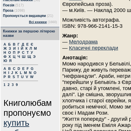
Піксельні книжки
(56)
Європейська проза).
Поезія
(517)
— м.Київ. — Наклад 2000 ш
Проза
(1098)
Пропонується видавцям
(21)
Можливість автографа.
Всі книжки
(1660)
ISBN: 978-966-2141-15-3
Книжки за першою літерою
Жанр:
назви
—
Мелодрама
А
Б
В
Г
Д
Е
Є
—
Класичні переклади
Ж
З
И
І
Й
К
Л
М
Н
О
П
Р
С
Т
У
Ф
Х
Ц
Ч
Ш
Щ
Э
Анотація:
Ю
Я
Момо народився у Бельвілі,
A
B
C
D
E
F
G
Парижу, де живуть переваж
H
I
J
K
L
M
N
O
"нефранцузи". Араби, негри і
P
R
S
T
U
V
W
"перейшли у Бельвіль з Єв
1
2
3
9
давно, старі й утомлені, то
далі". Це смішна, зворушлив
хлопчика і старої єврейки, 
Книголюбам
робиться немічної, Момо зм
пропонуємо
своє і Мадам Рози.
"Життя попереду" - другий 
купить
року під іменем Еміля Ажар