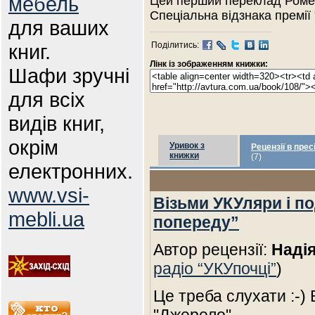
мебель
Цей перший переклад Ромен
Спеціальна відзнака премії 
для ваших
книг.
Поділитись:
Лінк із зображенням книжки:
Шафи зручні
для всіх
видів книг,
окрім
Уривок з
Рецензії в прес
книжки
(7)
електронних.
www.vsi-
Візьми УКУляри і п
mebli.ua
попереду”
Автор рецензії:
Наді
радіо “УКУпочці”
)
Це треба слухати :-)