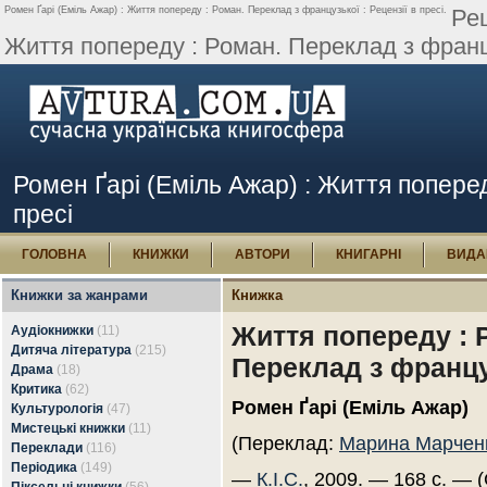
Ромен Ґарі (Еміль Ажар) : Життя попереду : Роман. Переклад з французької : Рецензії в пресі.
Рец
Життя попереду : Роман. Переклад з францу
Ромен Ґарі (Еміль Ажар) : Життя поперед
пресі
ГОЛОВНА
КНИЖКИ
АВТОРИ
КНИГАРНІ
ВИДА
Книжки за жанрами
Книжка
Життя попереду : 
Аудіокнижки
(11)
Дитяча література
(215)
Переклад з францу
Драма
(18)
Критика
(62)
Ромен Ґарі (Еміль Ажар)
Культурологія
(47)
Мистецькі книжки
(11)
(Переклад:
Марина Марчен
Переклади
(116)
Періодика
(149)
—
К.І.С.
, 2009. — 168 с. — (