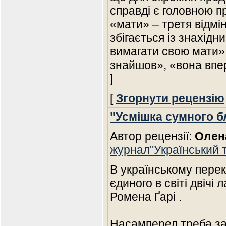
справді є головною п
«мати» – третя відмі
збігається із знахід
вимагати свою мати», 
знайшов», «вона вп
]
[
Згорнути рецензію
"Усмішка сумного б
Автор рецензії:
Олен
журнал"Український 
В українському перек
єдиного в світі двічі 
Ромена Ґарі .
Насамперед треба з