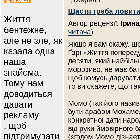
"Джерело".
Щастя треба ловити
Життя
Автор рецензії:
Ірин
бентежне,
читача
)
але не зле, як
Якщо я вам скажу, щ
казала одна
Ґарі «Життя попереду
наша
десяти, який найбіль
морозиво, не має бать
знайома.
щоб комусь дарувати
Тому нам
то ви скажете, що так
доводиться
давати
Момо (так його назив
бути арабом Мохамед
рекламу
конкретної дати наро
, щоб
від руки ймовірного 
підтримувати
(згодом Момо дізнаєт