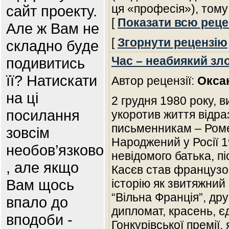
ця «професія»), тому
сайт проекту.
[
Показати всю реце
Але ж Вам не
[
Згорнути рецензію
складно буде
Час – неабиякий зл
подивитись
її? Натискати
Автор рецензії:
Окса
на ці
2 грудня 1980 року, 
посилання
укоротив життя відр
письменникам – Роме
зовсім
Народжений у Росії 1
необов’язково
невідомого батька, пі
, але якщо
Касєв став французом
Вам щось
історію як звитяжний 
“Вільна Франція”, др
впало до
дипломат, красень, є
вподоби -
Гонкурівської премії