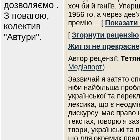
дозволяємо .
хоч би й геніїв. Упер
З повагою,
1956-го, а через дев’
премію
... [
Показати
колектив
[
Згорнути рецензію
"Автури".
Життя не прекрасне
Автор рецензії:
Тетя
Медіапорт
)
Зазвичай я затято сп
ніби найбільша пробл
української та перек
лексика, що є неодм
дискурсу, має право 
текстах, говорю я за
твори, українські та 
що для окремих предс