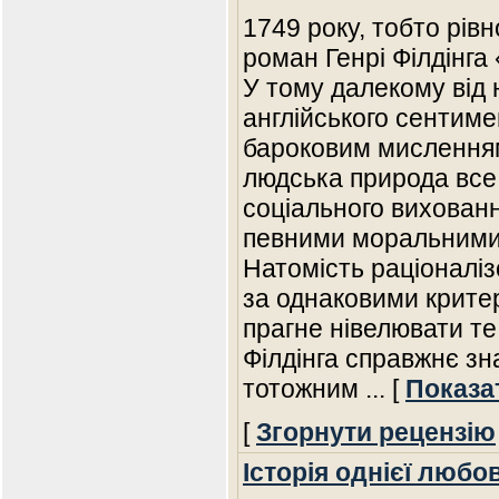
1749 року, тобто рівн
роман Генрі Філдінга
У тому далекому від 
англійського сентиме
бароковим мисленням)
людська природа все 
соціального вихован
певними моральними 
Натомість раціоналіз
за однаковими крите
прагне нівелювати те
Філдінга справжнє з
тотожним
... [
Показа
[
Згорнути рецензію
Історія однієї любов