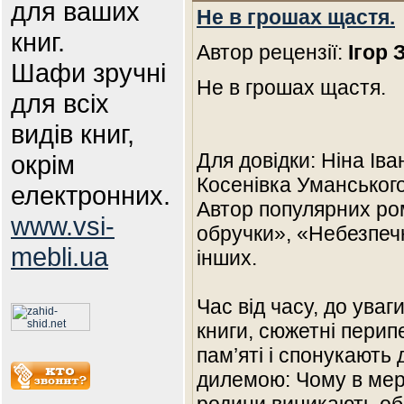
для ваших
Не в грошах щастя.
книг.
Автор рецензії:
Ігор 
Шафи зручні
Не в грошах щастя.
для всіх
видів книг,
Для довідки: Ніна Іва
окрім
Косенівка Уманського
електронних.
Автор популярних ро
www.vsi-
обручки», «Небезпечн
mebli.ua
інших.
Час від часу, до ува
книги, сюжетні перип
пам’яті і спонукають
дилемою: Чому в мере