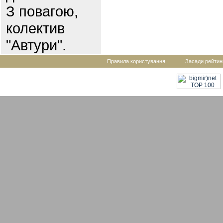
З повагою,
колектив
"Автури".
Правила користування
Засади рейтин