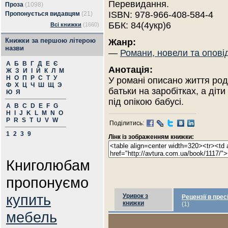
Перевидання.
Проза
(1098)
ISBN: 978-966-408-584-4
Пропонується видавцям
(21)
ББК: 84(4укр)6
Всі книжки
(1660)
Книжки за першою літерою
Жанр:
назви
—
Романи, новели та опові
А
Б
В
Г
Д
Е
Є
Анотація:
Ж
З
И
І
Й
К
Л
М
Н
О
П
Р
С
Т
У
У романі описано життя род
Ф
Х
Ц
Ч
Ш
Щ
Э
батьки на заробітках, а діт
Ю
Я
під опікою бабусі.
A
B
C
D
E
F
G
H
I
J
K
L
M
N
O
P
R
S
T
U
V
W
Поділитись:
1
2
3
9
Лінк із зображенням книжки:
Книголюбам
пропонуємо
купить
Уривок з
Рецензії в прес
книжки
(1)
мебель