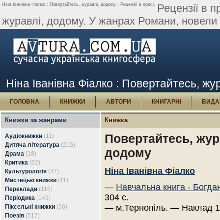
Ніна Іванівна Фіалко : Повертайтесь, журавлі, додому : Рецензії в пресі.
Рецензії в п
журавлі, додому. У жанрах Романи, новели т
Ніна Іванівна Фіалко : Повертайтесь, жур
ГОЛОВНА
КНИЖКИ
АВТОРИ
КНИГАРНІ
ВИДА
Книжки за жанрами
Книжка
Повертайтесь, жур
Аудіокнижки
(11)
Дитяча література
(215)
додому
Драма
(18)
Критика
(62)
Ніна Іванівна Фіалко
Культурологія
(47)
Мистецькі книжки
(11)
—
Навчальна книга - Богда
Переклади
(116)
304 с.
Періодика
(149)
— м.Тернопіль. — Наклад 1
Піксельні книжки
(56)
Поезія
(517)