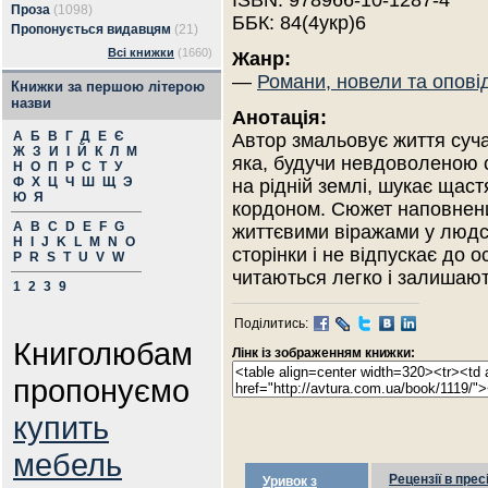
ISBN: 978966-10-1287-4
Проза
(1098)
ББК: 84(4укр)6
Пропонується видавцям
(21)
Всі книжки
(1660)
Жанр:
—
Романи, новели та опові
Книжки за першою літерою
назви
Анотація:
А
Б
В
Г
Д
Е
Є
Автор змальовує життя суча
Ж
З
И
І
Й
К
Л
М
яка, будучи невдоволеною 
Н
О
П
Р
С
Т
У
Ф
Х
Ц
Ч
Ш
Щ
Э
на рідній землі, шукає щаст
Ю
Я
кордоном. Сюжет наповнен
A
B
C
D
E
F
G
життєвими віражами у людс
H
I
J
K
L
M
N
O
сторінки і не відпускає до о
P
R
S
T
U
V
W
читаються легко і залишаю
1
2
3
9
Поділитись:
Книголюбам
Лінк із зображенням книжки:
пропонуємо
купить
мебель
Рецензії в прес
Уривок з