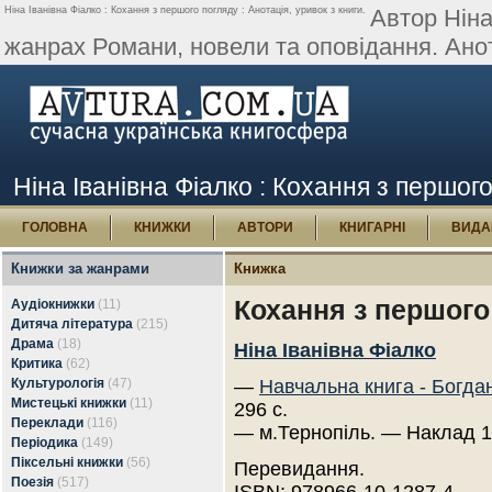
Ніна Іванівна Фіалко : Кохання з першого погляду : Анотація, уривок з книги.
Автор Ніна
жанрах Романи, новели та оповідання. Анот
Ніна Іванівна Фіалко : Кохання з першого
ГОЛОВНА
КНИЖКИ
АВТОРИ
КНИГАРНІ
ВИДА
Книжки за жанрами
Книжка
Кохання з першого
Аудіокнижки
(11)
Дитяча література
(215)
Драма
(18)
Ніна Іванівна Фіалко
Критика
(62)
Культурологія
(47)
—
Навчальна книга - Богда
Мистецькі книжки
(11)
296 с.
Переклади
(116)
— м.Тернопіль. — Наклад 1
Періодика
(149)
Піксельні книжки
(56)
Перевидання.
Поезія
(517)