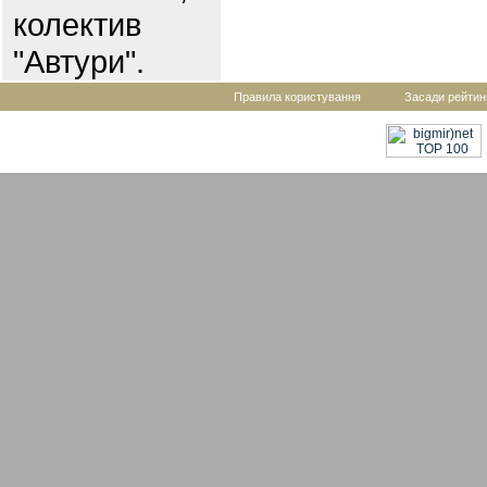
колектив
"Автури".
Правила користування
Засади рейтин