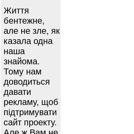
Життя
бентежне,
але не зле, як
казала одна
наша
знайома.
Тому нам
доводиться
давати
рекламу, щоб
підтримувати
сайт проекту.
Але ж Вам не