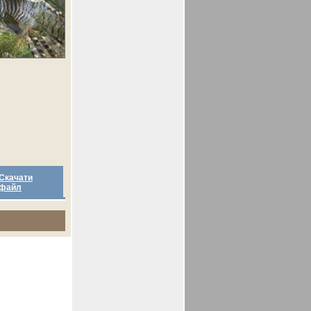
Скачати
файл