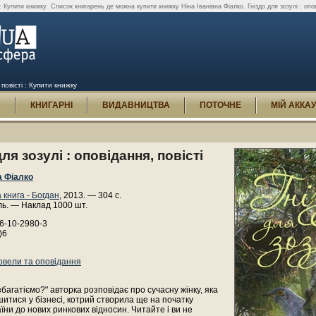
 : Купити книжку.
Список книгарень де можна купити книжку Ніна Іванівна Фіалко. Гніздо для зозулі : опов
 повісті : Купити книжку
И
КНИГАРНІ
ВИДАВНИЦТВА
ПОТОЧНЕ
МІЙ АККА
для зозулі : оповідання, повісті
а Фіалко
 книга - Богдан
, 2013. — 304 с.
ль. — Наклад 1000 шт.
6-10-2980-3
)6
овели та оповідання
озбагатіємо?" авторка розповідає про сучасну жінку, яка
итися у бізнесі, котрий створила ще на початку
їни до нових ринкових відносин. Читайте і ви не