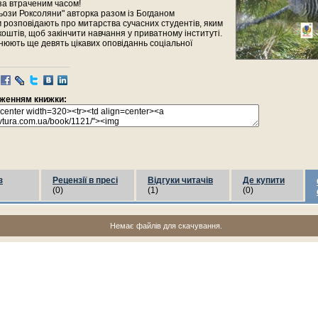
за втраченим часом!
льози Роксоляни" авторка разом із Богданом
розповідають про митарства сучасних студентів, яким
коштів, щоб закінчити навчання у приватному інституті.
нюють ще девять цікавих оповіданнь соціальної
раженням книжки:
з
Рецензії в пресі
Відгуки читачів
Де купити
(0)
(1)
(0)
Немає файлів для скачування.