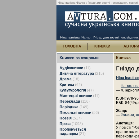
Ніна Іванівна Фіалко : Гніздо для зозулі : оповідання, повісті
Ніна Іванівна Фіалко : Гніздо для зозулі : оповідання,
ГОЛОВНА
КНИЖКИ
АВТОР
Книжки за жанрами
Книжка
Гніздо 
Аудіокнижки
(11)
Дитяча література
(215)
Ніна Іванівн
Драма
(18)
Критика
(62)
—
Навчальна
Культурологія
(47)
— м.Тернопі
Мистецькі книжки
(11)
ISBN: 978-96
Переклади
(116)
ББК: 84(4Укр
Періодика
(149)
Жанр:
Піксельні книжки
(56)
—
Романи, н
Поезія
(517)
Анотація:
Проза
(1098)
У повісті "Р
Пропонується
прагне залиш
видавцям
(21)
переходу кра