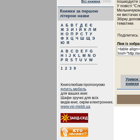
Всі книжки
(1660)
пошкодуєте 
У повісті "С
Мельничуком 
Книжки за першою
не вистачає 
літерою назви
Збірку допов
тематики.
А
Б
В
Г
Д
Е
Є
Ж
З
И
І
Й
К
Л
М
Н
О
П
Р
С
Т
У
Поділитись:
Ф
Х
Ц
Ч
Ш
Щ
Э
Ю
Я
Лінк із зоб
A
B
C
D
E
F
G
H
I
J
K
L
M
N
O
P
R
S
T
U
V
W
1
2
3
9
Уривок 
книжки
Книголюбам пропонуємо
купить мебель
для ваших книг.
Шафи зручні для всіх
видів книг, окрім електронних.
www.vsi-mebli.ua