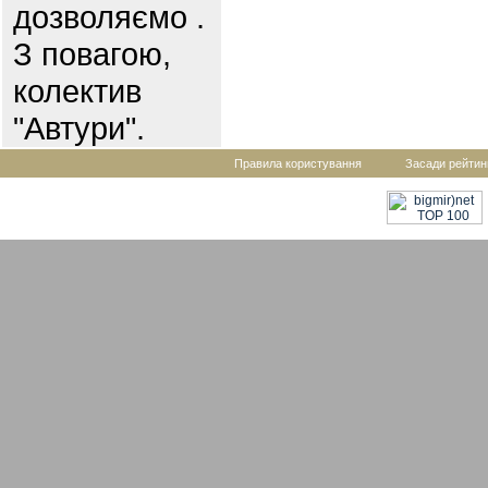
дозволяємо .
З повагою,
колектив
"Автури".
Правила користування
Засади рейтин