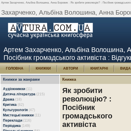
Артем Захарченко, Альбіна Волошина, Анна Боровик : Як зробити революцію? : Посібник громадського а
Захарченко, Альбіна Волошина, Анна Борови
Артем Захарченко, Альбіна Волошина, А
Посібник громадського активіста : Відгук
ГОЛОВНА
КНИЖКИ
АВТОРИ
КНИГАРНІ
ВИДА
Книжки за жанрами
Книжка
Як зробити
Аудіокнижки
(11)
Дитяча література
(215)
революцію? :
Драма
(18)
Критика
(62)
Посібник
Культурологія
(47)
громадського
Мистецькі книжки
(11)
Переклади
(116)
активіста
Періодика
(149)