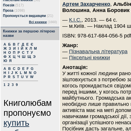
Піксельні книжки
(56)
Артем Захарченко
,
Альбі
Поезія
(517)
Волошина
,
Анна Боровик
Проза
(1098)
Пропонується видавцям
(21)
—
К.І.С.
, 2013. — 64 с.
Всі книжки
(1660)
— м.Київ. — Наклад 1904 ш
Книжки за першою літерою
ISBN: 978-617-684-056-5 pd
назви
А
Б
В
Г
Д
Е
Є
Жанр:
Ж
З
И
І
Й
К
Л
М
—
Пізнавальна література
Н
О
П
Р
С
Т
У
Ф
Х
Ц
Ч
Ш
Щ
Э
—
Піксельні книжки
Ю
Я
Анотація:
A
B
C
D
E
F
G
У житті кожної людини рано
H
I
J
K
L
M
N
O
P
R
S
T
U
V
W
зіштовхується з потребою з
1
2
3
9
когось прокидається свідомі
перед іншими, у когось потр
майбутнього. Громадська ак
Книголюбам
необхідно лише правильно 
активіста має на меті допом
пропонуємо
навичками громадської дії,
купить
організації успішного нена
Посібник дасть загальне, а