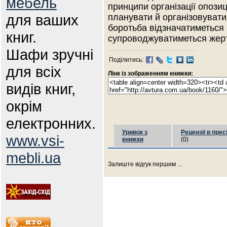
мебель
принципи організації опози
для ваших
планувати й організовувати 
боротьба відзначатиметься
книг.
супроводжуватиметься жер
Шафи зручні
Поділитись:
для всіх
Лінк із зображенням книжки:
видів книг,
окрім
електронних.
Уривок з
Рецензії в прес
www.vsi-
книжки
(0)
mebli.ua
Залиште відгук першим ...