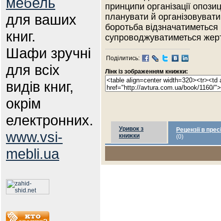
мебель
принципи організації опози
для ваших
планувати й організовувати 
боротьба відзначатиметься
книг.
супроводжуватиметься жер
Шафи зручні
Поділитись:
для всіх
Лінк із зображенням книжки:
видів книг,
окрім
електронних.
Уривок з
Рецензії в прес
www.vsi-
книжки
(0)
mebli.ua