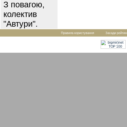
З повагою,
колектив
"Автури".
Правила користування
Засади рейтин