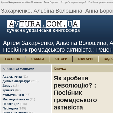
Артем Захарченко, Альбіна Волошина, Анна Боровик : Як зробити революцію? : Посібник громадського ак
Захарченко, Альбіна Волошина, Анна Боров
Артем Захарченко, Альбіна Волошина, А
Посібник громадського активіста : Реценз
ГОЛОВНА
КНИЖКИ
АВТОРИ
КНИГАРНІ
ВИДА
Книжки за жанрами
Книжка
Як зробити
Аудіокнижки
(11)
Дитяча література
(215)
революцію? :
Драма
(18)
Критика
(62)
Посібник
Культурологія
(47)
громадського
Мистецькі книжки
(11)
Переклади
(116)
активіста
Періодика
(149)