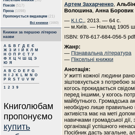
Піксельні книжки
(56)
Артем Захарченко
,
Альбі
Поезія
(517)
Волошина
,
Анна Боровик
Проза
(1098)
Пропонується видавцям
(21)
—
К.І.С.
, 2013. — 64 с.
Всі книжки
(1660)
— м.Київ. — Наклад 1905 ш
Книжки за першою літерою
ISBN: 978-617-684-056-5 pd
назви
А
Б
В
Г
Д
Е
Є
Жанр:
Ж
З
И
І
Й
К
Л
М
—
Пізнавальна література
Н
О
П
Р
С
Т
У
Ф
Х
Ц
Ч
Ш
Щ
Э
—
Піксельні книжки
Ю
Я
Анотація:
A
B
C
D
E
F
G
У житті кожної людини рано
H
I
J
K
L
M
N
O
P
R
S
T
U
V
W
зіштовхується з потребою з
1
2
3
9
когось прокидається свідомі
перед іншими, у когось потр
майбутнього. Громадська ак
Книголюбам
необхідно лише правильно 
активіста має на меті допом
пропонуємо
навичками громадської дії,
купить
організації успішного нена
Посібник дасть загальне, а