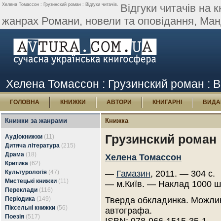
Хелена Томассон : Грузинский роман : Відгуки читачів.
Відгуки читачів на 
жанрах Романи, новели та оповідання, Ман
Хелена Томассон : Грузинский роман : Ві
ГОЛОВНА
КНИЖКИ
АВТОРИ
КНИГАРНІ
ВИДА
Книжки за жанрами
Книжка
Грузинский роман
Аудіокнижки
(11)
Дитяча література
(215)
Драма
(18)
Хелена Томассон
Критика
(62)
Культурологія
(47)
—
Гамазин
, 2011. — 304 с.
Мистецькі книжки
(11)
— м.Київ. — Наклад 1000 ш
Переклади
(116)
Періодика
(149)
Тверда обкладинка. Можлив
Піксельні книжки
(56)
автографа.
Поезія
(517)