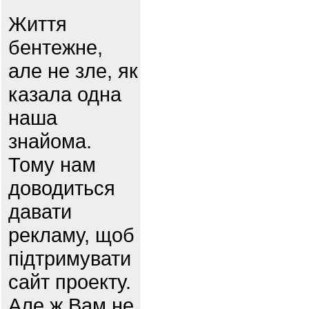
Життя
бентежне,
але не зле, як
казала одна
наша
знайома.
Тому нам
доводиться
давати
рекламу, щоб
підтримувати
сайт проекту.
Але ж Вам не