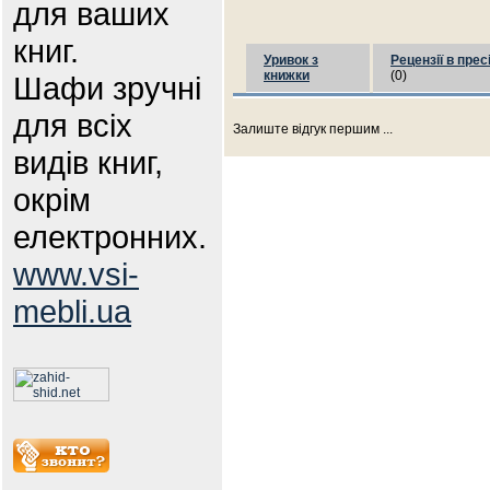
для ваших
книг.
Уривок з
Рецензії в прес
книжки
(0)
Шафи зручні
для всіх
Залиште відгук першим ...
видів книг,
окрім
електронних.
www.vsi-
mebli.ua