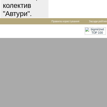
колектив
"Автури".
Правила користування
Засади рейтин