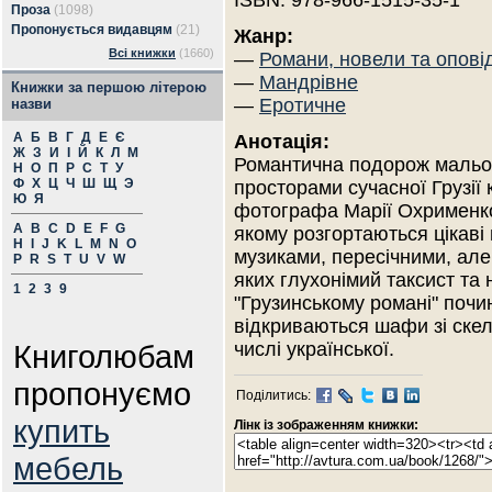
ISBN: 978-966-1515-35-1
Проза
(1098)
Пропонується видавцям
(21)
Жанр:
Всі книжки
(1660)
—
Романи, новели та опові
—
Мандрівне
Книжки за першою літерою
—
Еротичне
назви
А
Б
В
Г
Д
Е
Є
Анотація:
Ж
З
И
І
Й
К
Л
М
Романтична подорож маль
Н
О
П
Р
С
Т
У
Ф
Х
Ц
Ч
Ш
Щ
Э
просторами сучасної Грузії 
Ю
Я
фотографа Марії Охрименко
A
B
C
D
E
F
G
якому розгортаються цікаві 
H
I
J
K
L
M
N
O
музиками, пересічними, ал
P
R
S
T
U
V
W
яких глухонімий таксист та
1
2
3
9
"Грузинському романі" почин
відкриваються шафи зі скелет
Книголюбам
числі української.
пропонуємо
Поділитись:
купить
Лінк із зображенням книжки:
мебель