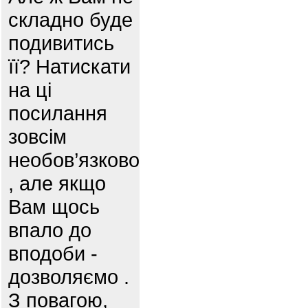
складно буде
подивитись
її? Натискати
на ці
посилання
зовсім
необов’язково
, але якщо
Вам щось
впало до
вподоби -
дозволяємо .
З повагою,