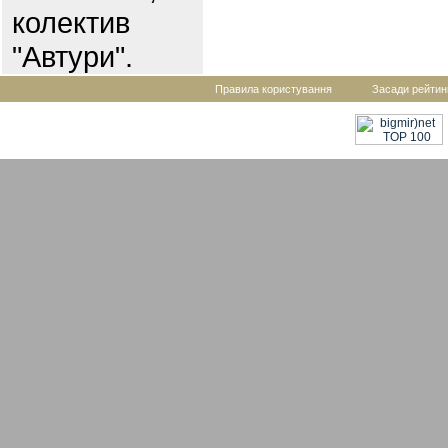
колектив
"Автури".
Правила користування
Засади рейтин