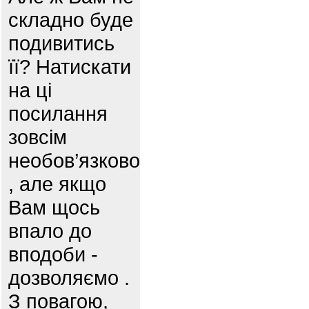
складно буде
подивитись
її? Натискати
на ці
посилання
зовсім
необов’язково
, але якщо
Вам щось
впало до
вподоби -
дозволяємо .
З повагою,