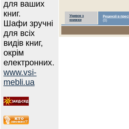
для ваших
книг.
Уривок з
Рецензії в прес
книжки
Шафи зручні
(0)
для всіх
видів книг,
окрім
електронних.
www.vsi-
mebli.ua