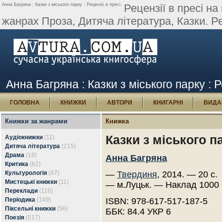
Анна Багряна : Казки з міського парку : Рецензії в пресі.
Рецензії в пресі на
жанрах Проза, Дитяча література, Казки. Ре
Анна Багряна : Казки з міського парку : Р
ГОЛОВНА
КНИЖКИ
АВТОРИ
КНИГАРНІ
ВИДА
Книжки за жанрами
Книжка
Казки з міського п
Аудіокнижки
(11)
Дитяча література
(215)
Драма
(18)
Анна Багряна
Критика
(62)
Культурологія
(47)
—
Твердиня
, 2014. — 20 с.
Мистецькі книжки
(11)
— м.Луцьк. — Наклад 1000 
Переклади
(116)
Періодика
(149)
ISBN: 978-617-517-187-5
Піксельні книжки
(56)
ББК: 84.4 УКР 6
Поезія
(517)