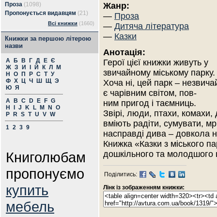
Проза
(1098)
Жанр:
Пропонується видавцям
(21)
—
Проза
Всі книжки
(1660)
—
Дитяча література
—
Казки
Книжки за першою літерою
назви
Анотація:
А
Б
В
Г
Д
Е
Є
Герої цієї книжки живуть у
Ж
З
И
І
Й
К
Л
М
звичайному міському парку.
Н
О
П
Р
С
Т
У
Ф
Х
Ц
Ч
Ш
Щ
Э
Хоча ні, цей парк – незвича
Ю
Я
є чарівним світом, пов-
A
B
C
D
E
F
G
ним пригод і таємниць.
H
I
J
K
L
M
N
O
Звірі, люди, птахи, комахи
P
R
S
T
U
V
W
вміють радіти, сумувати, мр
1
2
3
9
насправді дива – довкола н
Книжка «Казки з міського п
Книголюбам
дошкільного та молодшого ш
пропонуємо
Поділитись:
купить
Лінк із зображенням книжки:
мебель