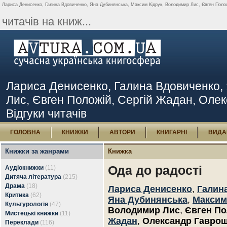
Лариса Денисенко, Галина Вдовиченко, Яна Дубинянська, Максим Кідрук, Володимир Лис, Євген Положі
читачів на книж...
Лариса Денисенко, Галина Вдовиченко,
Лис, Євген Положій, Сергій Жадан, Олек
Відгуки читачів
ГОЛОВНА
КНИЖКИ
АВТОРИ
КНИГАРНІ
ВИДА
Книжки за жанрами
Книжка
Ода до радості
Аудіокнижки
(11)
Дитяча література
(215)
Драма
(18)
Лариса Денисенко
,
Галин
Критика
(62)
Яна Дубинянська
,
Максим
Культурологія
(47)
Володимир Лис
,
Євген По
Мистецькі книжки
(11)
Жадан
,
Олександр Гавро
Переклади
(116)