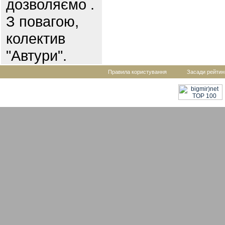
дозволяємо .
З повагою,
колектив
"Автури".
Правила користування
Засади рейтин