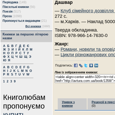
Дашвар
Періодика
(149)
Піксельні книжки
(56)
—
Клуб сімейного дозвілля
Поезія
(517)
272 с.
Проза
(1098)
Пропонується видавцям
(21)
— м.Харків. — Наклад 5000
Всі книжки
(1660)
Тверда обкладинка.
Книжки за першою літерою
ISBN: 978-966-14-7630-0
назви
Жанр:
А
Б
В
Г
Д
Е
Є
—
Романи, новели та опові
Ж
З
И
І
Й
К
Л
М
Н
О
П
Р
С
Т
У
—
Цикли різножанрових оп
Ф
Х
Ц
Ч
Ш
Щ
Э
Ю
Я
Поділитись:
A
B
C
D
E
F
G
H
I
J
K
L
M
N
O
Лінк із зображенням книжки:
P
R
S
T
U
V
W
1
2
3
9
Книголюбам
Уривок з
Рецензії в прес
пропонуємо
книжки
(0)
купить