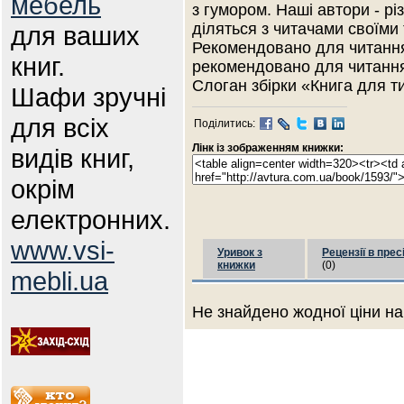
мебель
з гумором. Наші автори - різ
діляться з читачами своїми
для ваших
Рекомендовано для читання 
книг.
рекомендовано для читання 
Слоган збірки «Книга для тих
Шафи зручні
для всіх
Поділитись:
Лінк із зображенням книжки:
видів книг,
окрім
електронних.
www.vsi-
Уривок з
Рецензії в прес
книжки
(0)
mebli.ua
Не знайдено жодної ціни на