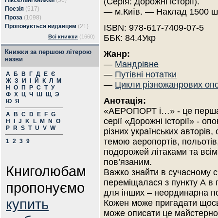
Піксельні книжки
(56)
(Серія: Дорожні історії).
Поезія
(517)
— м.Київ. — Наклад 1500 ш
Проза
(1098)
Пропонується видавцям
(21)
ISBN: 978-617-7409-07-5
ББК: 84.4Укр
Всі книжки
(1660)
Книжки за першою літерою
Жанр:
назви
—
Мандрівне
—
Путівні нотатки
А
Б
В
Г
Д
Е
Є
Ж
З
И
І
Й
К
Л
М
—
Цикли різножанрових оп
Н
О
П
Р
С
Т
У
Ф
Х
Ц
Ч
Ш
Щ
Э
Анотація:
Ю
Я
«АЕРОПОРТ і…» - це перша
A
B
C
D
E
F
G
серії «Дорожні історії» - оп
H
I
J
K
L
M
N
O
P
R
S
T
U
V
W
різних українських авторів, 
темою аеропортів, польотів
1
2
3
9
подорожей літаками та всім,
пов’язаним.
Книголюбам
Важко знайти в сучасному св
переміщалася з пункту А в п
пропонуємо
для інших – неординарна по
купить
Кожен може пригадати щось 
може описати це майстерно