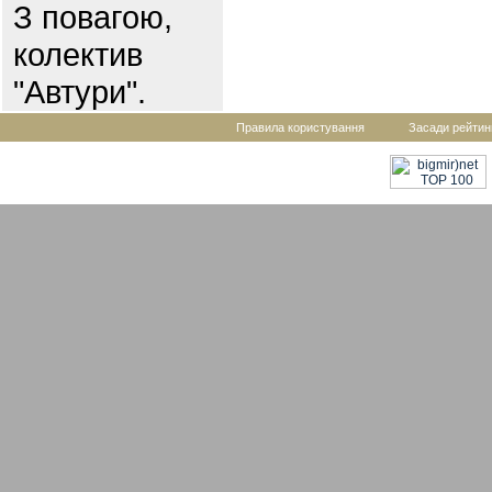
З повагою,
колектив
"Автури".
Правила користування
Засади рейтин