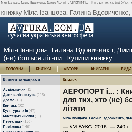
Міла Іванцова, Галина Вдовиченко, Дмитро Лазуткін : АЕРОПОРТ і... : Книга для тих, хто (не) боїться л
книжку Міла Іванцова, Галина Вдовиченко, 
Міла Іванцова, Галина Вдовиченко, Дмитр
(не) боїться літати : Купити книжку
ГОЛОВНА
КНИЖКИ
АВТОРИ
КНИГАРНІ
ВИДА
Книжки за жанрами
Книжка
АЕРОПОРТ і... : Кн
Аудіокнижки
(11)
Дитяча література
(215)
для тих, хто (не) б
Драма
(18)
Критика
(62)
літати
Культурологія
(47)
Мистецькі книжки
(11)
Міла Іванцова
,
Галина Вдовиченко
,
Дми
Переклади
(116)
— КМ БУКС, 2016. — 240 с
Періодика
(149)