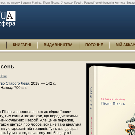
 пресі на книжку Богдана Матіяш. Пісня Пісень. У жанрах Поезія. Рецензії опубліковані в Критика, Вида
И
КНИГАРНІ
ВИДАВНИЦТВА
ПОТОЧНЕ
МІЙ АККА
ісень
тіяш
во Старого Лева
, 2018. — 142 с.
 Наклад 700 шт.
я Пісень» апелює назвою до відомої книги
ту, тим самим натякаючи, що перед читачами –
вих сучасних її версій. Але це не переспів, і
 також ідеться про любов, вона не така ідеальна
як у старозавітній традиції. Тут є все: довіра і
сть і усміх, а водночас смуток і біль, туга і