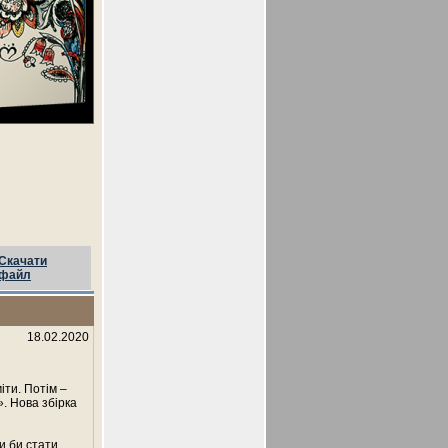
Скачати
файл
18.02.2020
іти. Потім –
. Нова збірка
и би стати