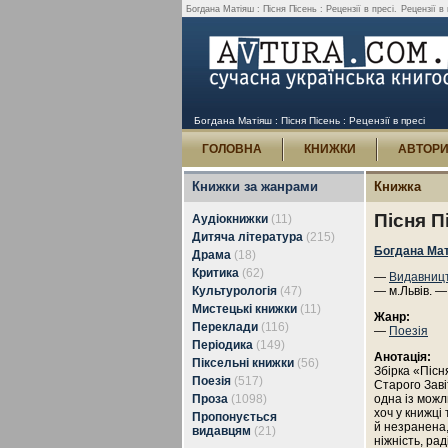
Богдана Матіяш : Пісня Пісень : Рецензії в пресі.
Рецензії в
Богдана Матіяш : Пісня Пісень : Рецензії в пресі
ГОЛОВНА
КНИЖКИ
АВТОР
Книжки за жанрами
Книжка
Пісня П
Аудіокнижки
(11)
Дитяча література
(215)
Богдана Ма
Драма
(18)
Критика
(62)
—
Видавницт
Культурологія
(47)
— м.Львів. —
Мистецькі книжки
(11)
Жанр:
Переклади
(116)
—
Поезія
Періодика
(149)
Анотація:
Піксельні книжки
(56)
Збірка «Пісн
Поезія
(517)
Старого Заві
Проза
(1098)
одна із можли
хоч у книжці
Пропонується
й незранена, 
видавцям
(21)
ніжність, раді