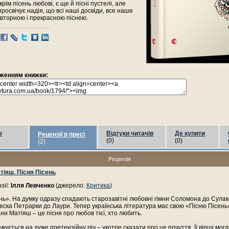
окрім пісень любові, є ще й пісні пустелі, але
просвічує надія, що всі наші досвіди, все наше
вторною і прекрасною піснею.
раженням книжки:
з
Відгуки читачів
Де купити
Рецензії в пресі
(0)
(0)
(2)
Рецензія
тіяш. Пісня Пісень
зії:
Ілля Левченко
(джерело:
Критика
)
нь». На думку одразу спадають старозавітні любовні гімни Соломона до Сулам
еска Петрарки до Лаури. Тепер українська література має свою «Пісню Пісень»
ани Матіяш – це пісня про любов тієї, хто любить.
жується на дуже претензійну річ – укотре сказати про це почуття. Її вірші могл