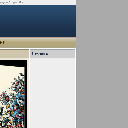
вництво Старого Лева
УНТ
Реклама