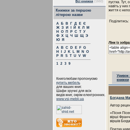
Всі книжки
(1660)
пустка. Тут, 
навіть у них 
Книжки за першою
життя є непо
літерою назви
Поділитись:
А
Б
В
Г
Д
Е
Є
Ж
З
И
І
Й
К
Л
М
Н
О
П
Р
С
Т
У
Ф
Х
Ц
Ч
Ш
Щ
Э
Ю
Я
Лінк із зоб
A
B
C
D
E
F
G
H
I
J
K
L
M
N
O
P
R
S
T
U
V
W
1
2
3
9
Уривок 
Книголюбам пропонуємо
книжки
купить мебель
для ваших книг.
Шафи зручні для всіх
видів книг, окрім електронних.
Богдана Ма
www.vsi-mebli.ua
Автор рецен
«Пісня Пісе
вірші Франч
віршів Богд
Поетка нава