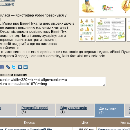
ереклади
дилася — Кристофер Робін повернувся у
!
. Мілна про Вінні-Пуха та його лісових друзів
е одному поколінню маленьких читачів і
. Отож і вісімдесят років потому Вінні-Пух
ових пригод. Читачі знову зустрінуться з
ероями, навчаться грати в крикет,
лісовій академії, а ще на них чекає
 знайомство!
о книжки виконані в стилі оригінальних малюнків до перших видань «Вінні-Пуха
одшого й середнього шкільного віку, їхніх батьків і всіх-всіх-всіх.
раженням книжки:
з
Рецензії в пресі
Відгуки читачів
Де купити
(5)
(1)
(4)
Книжка
Ціна
Книга