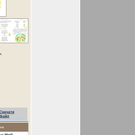
».
Скачати
файл
рня