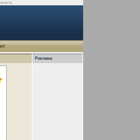
ітній Ліс.
УНТ
Реклама