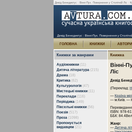
Девід Бенедиктус : Вінні-Пух. Повернення у Столітній Ліс : К
Девід Бенедиктус : Вінні-Пух. Повернення у Столітні
ГОЛОВНА
КНИЖКИ
АВТОР
Книжки за жанрами
Книжка
Вінні-П
Аудіокнижки
(11)
Дитяча література
(215)
Ліс
Драма
(18)
Критика
(62)
Девід Бене
Культурологія
(47)
(Переклад:
Н
Мистецькі книжки
(11)
—
Країна мр
Переклади
(116)
— м.Київ. — 
Періодика
(149)
Піксельні книжки
(56)
Перевидання
ISBN: 978-61
Поезія
(517)
ББК: 84.4Ве
Проза
(1098)
Пропонується
Жанр:
видавцям
(21)
—
Дитяча лі
—
Ілюстрова