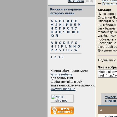
Всі книжки
(1660)
—
Сучасні п
Книжки за першою
Анотація:
літерою назви
Чутка справ
Столітній Ліс
А
Б
В
Г
Д
Е
Є
Оповідки А. А
Ж
З
И
І
Й
К
Л
М
полюбилися н
Н
О
П
Р
С
Т
У
їхніх батьків
Ф
Х
Ц
Ч
Ш
Щ
Э
готовий до н
Ю
Я
улюбленими г
побувають у 
A
B
C
D
E
F
G
несподіване
H
I
J
K
L
M
N
O
Ілюстрації д
P
R
S
T
U
V
W
Для дітей мол
1
2
3
9
Поділитись:
Лінк із зоб
Книголюбам пропонуємо
купить мебель
для ваших книг.
Шафи зручні для всіх
видів книг, окрім електронних.
www.vsi-mebli.ua
Уривок 
книжки
#