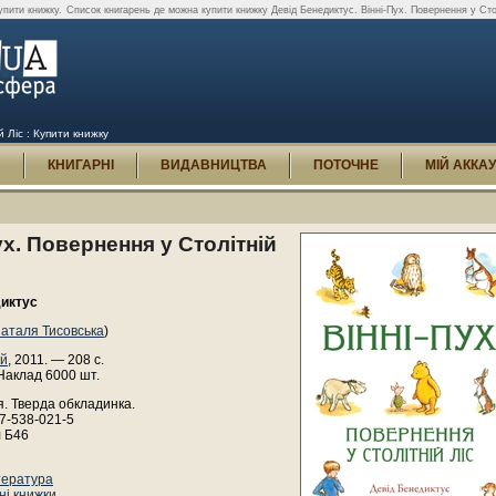
упити книжку.
Список книгарень де можна купити книжку Девід Бенедиктус. Вінні-Пух. Повернення у Стол
й Ліс : Купити книжку
И
КНИГАРНІ
ВИДАВНИЦТВА
ПОТОЧНЕ
МІЙ АККА
ух. Повернення у Столітній
диктус
аталя Тисовська
)
ій
, 2011. — 208 с.
Наклад 6000 шт.
. Тверда обкладинка.
7-538-021-5
л Б46
тература
ні книжки