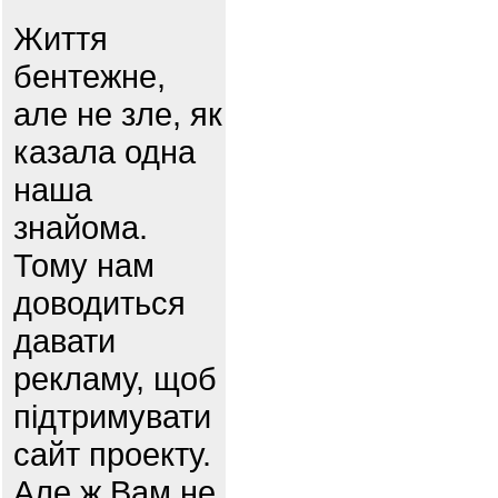
Життя
бентежне,
але не зле, як
казала одна
наша
знайома.
Тому нам
доводиться
давати
рекламу, щоб
підтримувати
сайт проекту.
Але ж Вам не