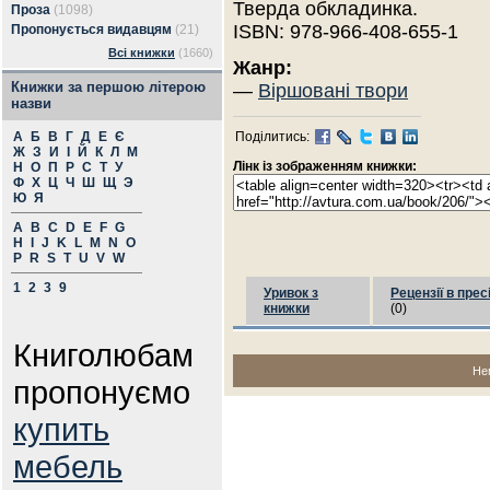
Тверда обкладинка.
Проза
(1098)
ISBN: 978-966-408-655-1
Пропонується видавцям
(21)
Всі книжки
(1660)
Жанр:
Книжки за першою літерою
—
Віршовані твори
назви
А
Б
В
Г
Д
Е
Є
Поділитись:
Ж
З
И
І
Й
К
Л
М
Лінк із зображенням книжки:
Н
О
П
Р
С
Т
У
Ф
Х
Ц
Ч
Ш
Щ
Э
Ю
Я
A
B
C
D
E
F
G
H
I
J
K
L
M
N
O
P
R
S
T
U
V
W
1
2
3
9
Уривок з
Рецензії в прес
книжки
(0)
Книголюбам
Не
пропонуємо
купить
мебель