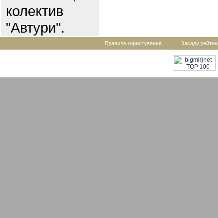
колектив
"Автури".
Правила користування
Засади рейтин