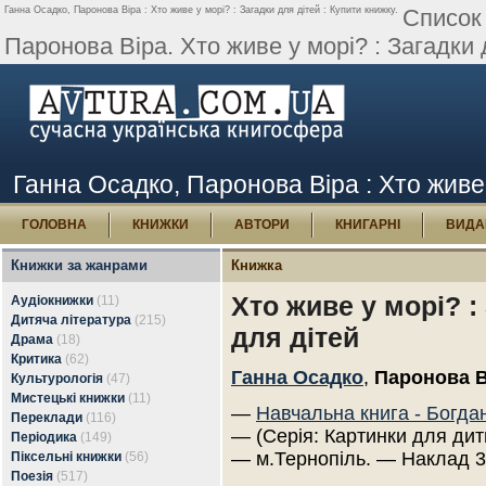
Ганна Осадко, Паронова Віра : Хто живе у морі? : Загадки для дітей : Купити книжку.
Список
Паронова Віра. Хто живе у морі? : Загадки 
Ганна Осадко, Паронова Віра : Хто живе 
ГОЛОВНА
КНИЖКИ
АВТОРИ
КНИГАРНІ
ВИДА
Книжки за жанрами
Книжка
Хто живе у морі? :
Аудіокнижки
(11)
Дитяча література
(215)
для дітей
Драма
(18)
Критика
(62)
Ганна Осадко
,
Паронова В
Культурологія
(47)
Мистецькі книжки
(11)
—
Навчальна книга - Богда
Переклади
(116)
— (Серія: Картинки для дит
Періодика
(149)
— м.Тернопіль. — Наклад 3
Піксельні книжки
(56)
Поезія
(517)