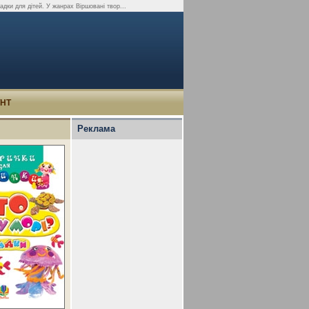
адки для дітей. У жанрах Віршовані твор...
УНТ
Реклама