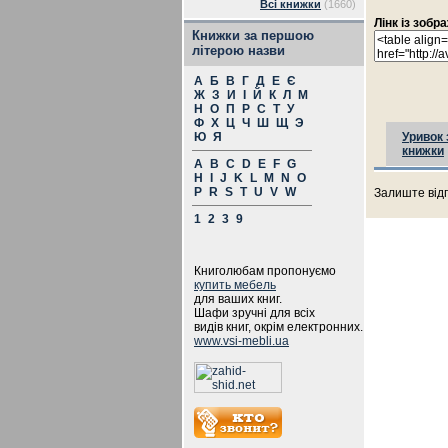
Всі книжки
(1660)
Лінк із зоб
Книжки за першою
літерою назви
А
Б
В
Г
Д
Е
Є
Ж
З
И
І
Й
К
Л
М
Н
О
П
Р
С
Т
У
Ф
Х
Ц
Ч
Ш
Щ
Э
Ю
Я
Уривок 
книжки
A
B
C
D
E
F
G
H
I
J
K
L
M
N
O
P
R
S
T
U
V
W
Залиште відг
1
2
3
9
Книголюбам пропонуємо
купить мебель
для ваших книг.
Шафи зручні для всіх
видів книг, окрім електронних.
www.vsi-mebli.ua