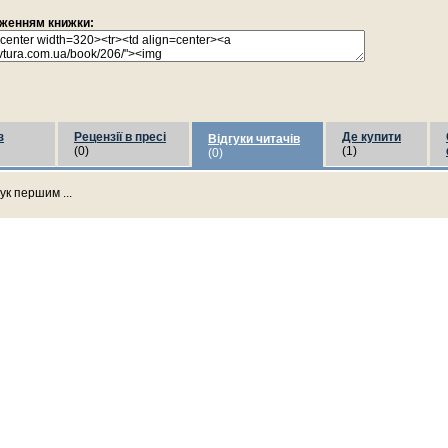
раженням книжки:
з
Рецензії в пресі
Де купити
Відгуки читачів
(0)
(1)
(0)
ук першим ...