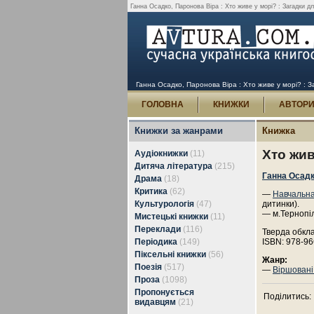
Ганна Осадко, Паронова Віра : Хто живе у морі? : Загадки для
Ганна Осадко, Паронова Віра : Хто живе у морі? : За
ГОЛОВНА
КНИЖКИ
АВТОР
Книжки за жанрами
Книжка
Хто жив
Аудіокнижки
(11)
Дитяча література
(215)
Ганна Осад
Драма
(18)
Критика
(62)
—
Навчальна
Культурологія
(47)
дитинки).
— м.Тернопі
Мистецькі книжки
(11)
Переклади
(116)
Тверда обкл
Періодика
(149)
ISBN: 978-96
Піксельні книжки
(56)
Жанр:
Поезія
(517)
—
Віршовані
Проза
(1098)
Пропонується
Поділитись:
видавцям
(21)