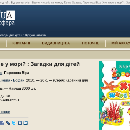
 дітей : Відгуки читачів.
Відгуки читачів на книжку Ганна Осадко, Паронова Віра. Хто живе у морі? : Заг
гадки для дітей : Відгуки читачів
И
КНИГАРНІ
ВИДАВНИЦТВА
ПОТОЧНЕ
МІЙ АККА
е у морі? : Загадки для дітей
ко
,
Паронова Віра
 книга - Богдан
, 2010. — 20 с. — (Серія: Картинки для
ль. — Наклад 3000 шт.
адинка.
6-408-655-1
 твори