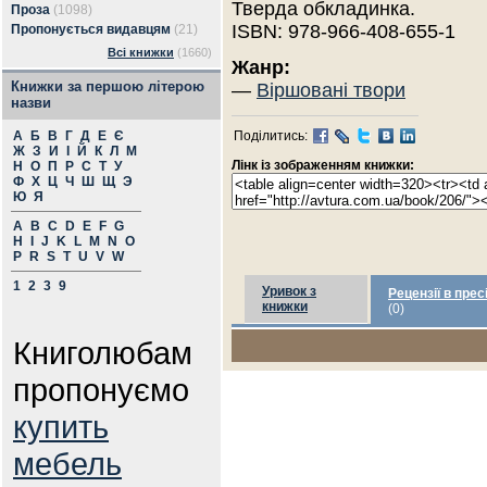
Тверда обкладинка.
Проза
(1098)
ISBN: 978-966-408-655-1
Пропонується видавцям
(21)
Всі книжки
(1660)
Жанр:
Книжки за першою літерою
—
Віршовані твори
назви
А
Б
В
Г
Д
Е
Є
Поділитись:
Ж
З
И
І
Й
К
Л
М
Лінк із зображенням книжки:
Н
О
П
Р
С
Т
У
Ф
Х
Ц
Ч
Ш
Щ
Э
Ю
Я
A
B
C
D
E
F
G
H
I
J
K
L
M
N
O
P
R
S
T
U
V
W
1
2
3
9
Уривок з
Рецензії в прес
книжки
(0)
Книголюбам
пропонуємо
купить
мебель