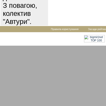
З повагою,
колектив
"Автури".
Правила користування
Засади рейтин