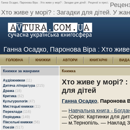
Ганна Осадко, Паронова Віра : Хто живе у морі? : Загадки для дітей : Рецензії в пресі.
Реценз
Хто живе у морі? : Загадки для дітей. У жан
Ганна Осадко, Паронова Віра : Хто живе у
ГОЛОВНА
КНИЖКИ
АВТОРИ
КНИГАРНІ
ВИДА
Книжки за жанрами
Книжка
Хто живе у морі? :
Аудіокнижки
(11)
Дитяча література
(215)
для дітей
Драма
(18)
Критика
(62)
Ганна Осадко
,
Паронова В
Культурологія
(47)
Мистецькі книжки
(11)
—
Навчальна книга - Богда
Переклади
(116)
— (Серія: Картинки для дит
Періодика
(149)
— м.Тернопіль. — Наклад 3
Піксельні книжки
(56)
Поезія
(517)