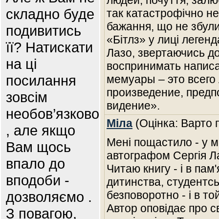
людей, почуття, залюб
складно буде
так катастрофічно не
бажання, що не збули
подивитись
«Бітлз» у лиці леген
її? Натискати
Лазо, звертаючись до
на ці
воспринимать написа
посилання
мемуары – это всего
произведение, предп
зовсім
видение».
необов’язково
Міла
(Оцінка: Варто 
, але якщо
Мені пощастило - у ме
Вам щось
автографом Сергія Л
впало до
Читаю книгу - і в пам
вподоби -
дитинства, студентськ
дозволяємо .
безповоротно - і в то
Автор оповідає про с
З повагою,