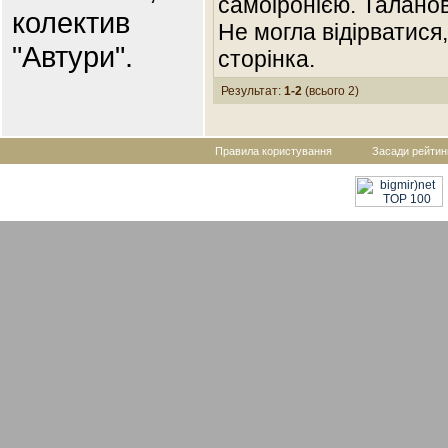
самоіронією. Талано
колектив
Не могла відірватися
"Автури".
сторінка.
Результат:
1-2
(всього 2)
Правила користування
Засади рейтин