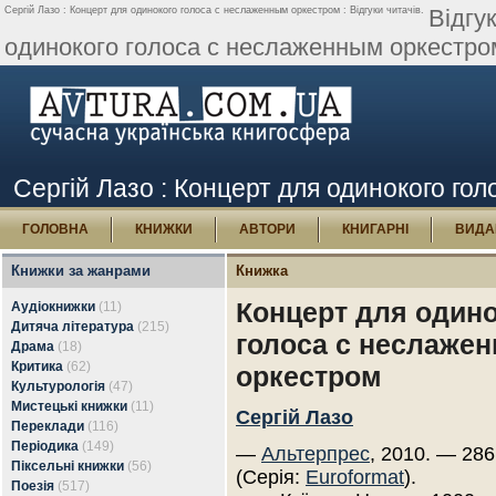
Сергій Лазо : Концерт для одинокого голоса с неслаженным оркестром : Відгуки читачів.
Відгу
одинокого голоса с неслаженным оркестром
Сергій Лазо : Концерт для одинокого гол
ГОЛОВНА
КНИЖКИ
АВТОРИ
КНИГАРНІ
ВИДА
Книжки за жанрами
Книжка
Концерт для один
Аудіокнижки
(11)
Дитяча література
(215)
голоса с неслаже
Драма
(18)
Критика
(62)
оркестром
Культурологія
(47)
Мистецькі книжки
(11)
Сергій Лазо
Переклади
(116)
Періодика
(149)
—
Альтерпрес
, 2010. — 286
Піксельні книжки
(56)
(Серія:
Euroformat
).
Поезія
(517)