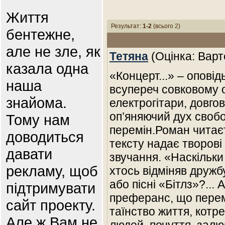
Життя
Результат:
1-2
(всього 2)
бентежне,
але не зле, як
Тетяна
(Оцінка: Варт
казала одна
«Концерт...» – оповід
наша
всупереч совковому о
знайома.
електрогітари, довгов
оп’яняючий дух свобо
Тому нам
перемін.Роман читаєт
доводиться
тексту надає творові
давати
звучання. «Наскільки
рекламу, щоб
хтось відміняв дружб
або пісні «Бітлз»?... А
підтримувати
преферанс, що перем
сайт проекту.
таїнство життя, котр
Але ж Вам не