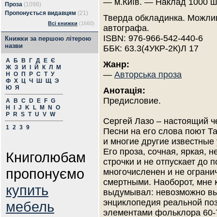
— м.Київ. — Наклад 1000 ш
Проза
(1098)
Пропонується видавцям
(21)
Тверда обкладинка. Можлив
Всі книжки
(1660)
автографа.
ISBN: 976-966-542-440-6
Книжки за першою літерою
назви
ББК: 63.3(4УКР-2К)Л 17
А
Б
В
Г
Д
Е
Є
Жанр:
Ж
З
И
І
Й
К
Л
М
—
Авторська проза
Н
О
П
Р
С
Т
У
Ф
Х
Ц
Ч
Ш
Щ
Э
Ю
Я
Анотація:
Предисловие.
A
B
C
D
E
F
G
H
I
J
K
L
M
N
O
P
R
S
T
U
V
W
Сергей Лазо – настоящий че
1
2
3
9
Песни на его слова поют Т
и многие другие известные
Его проза, сочная, яркая, 
Книголюбам
строчки и не отпускает до 
пропонуємо
многочисленен и не огран
смертными. Наоборот, мне к
купить
выдумывал: невозможно вы
энциклопедия реальной поз
мебель
элементами фольклора 60-