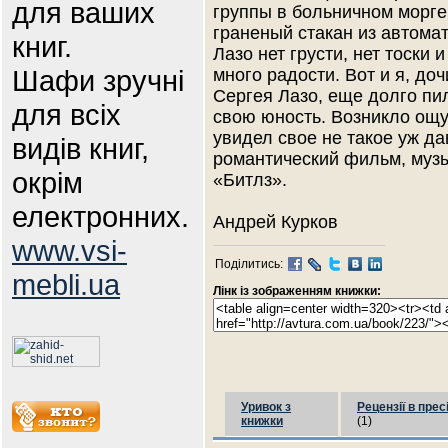
для ваших
группы в больничном морге
граненый стакан из автома
книг.
Лазо нет грусти, нет тоски 
Шафи зручні
много радости. Вот и я, д
Сергея Лазо, еще долго пи
для всіх
свою юность. Возникло ощу
увидел свое не такое уж да
видів книг,
романтический фильм, музы
окрім
«Битлз».
електронних.
Андрей Курков
www.vsi-
Поділитись:
mebli.ua
Лінк із зображенням книжки:
Уривок з
Рецензії в прес
книжки
(1)