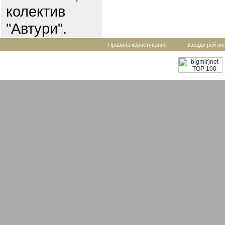
колектив
"Автури".
Правила користування
Засади рейтин