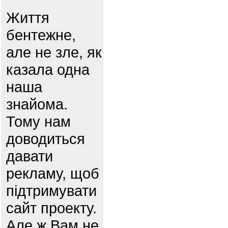
Життя
бентежне,
але не зле, як
казала одна
наша
знайома.
Тому нам
доводиться
давати
рекламу, щоб
підтримувати
сайт проекту.
Але ж Вам не