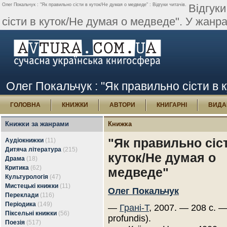
Олег Покальчук : "Як правильно сісти в куток/Не думая о медведе" : Відгуки читачів.
Відгуки
сісти в куток/Не думая о медведе". У жанр
Олег Покальчук : "Як правильно сісти в к
ГОЛОВНА
КНИЖКИ
АВТОРИ
КНИГАРНІ
ВИДА
Книжки за жанрами
Книжка
"Як правильно сіс
Аудіокнижки
(11)
Дитяча література
(215)
куток/Не думая о
Драма
(18)
Критика
(62)
медведе"
Культурологія
(47)
Мистецькі книжки
(11)
Олег Покальчук
Переклади
(116)
Періодика
(149)
—
Грані-Т
, 2007. — 208 с. —
Піксельні книжки
(56)
profundis).
Поезія
(517)