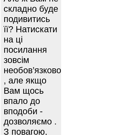
складно буде
подивитись
її? Натискати
на ці
посилання
зовсім
необов’язково
, але якщо
Вам щось
впало до
вподоби -
дозволяємо .
З повагою,