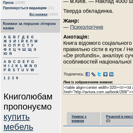
— м.Київ. — Наклад 4000 ш
Проза
(1098)
Пропонується видавцям
(21)
Тверда обкладинка.
Всі книжки
(1660)
Жанр:
Книжки за першою літерою
—
Психологічне
назви
Анотація:
А
Б
В
Г
Д
Е
Є
Ж
З
И
І
Й
К
Л
М
Книга відомого соціальног
Н
О
П
Р
С
Т
У
правильно сісти в куток / 
Ф
Х
Ц
Ч
Ш
Щ
Э
Ю
Я
«De profundis», аналізує су
особливостей національної п
A
B
C
D
E
F
G
H
I
J
K
L
M
N
O
P
R
S
T
U
V
W
Поділитись:
1
2
3
9
Лінк із зображенням книжки:
Книголюбам
пропонуємо
купить
Уривок з
Рецензії в прес
книжки
(0)
мебель