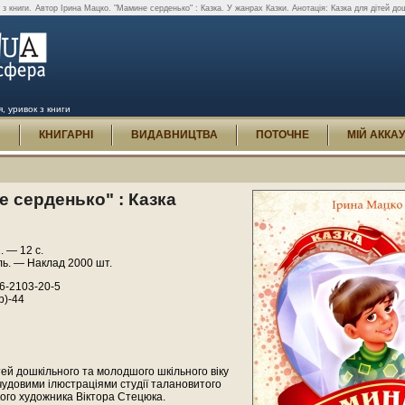
 з книги.
Автор Ірина Мацко. "Мамине серденько" : Казка. У жанрах Казки. Анотація: Казка для дітей дош
, уривок з книги
И
КНИГАРНІ
ВИДАВНИЦТВА
ПОТОЧНЕ
МІЙ АККА
 серденько" : Казка
. — 12 с.
ль. — Наклад 2000 шт.
6-2103-20-5
р)-44
тей дошкільного та молодшого шкільного віку
удовими ілюстраціями студії талановитого
ого художника Віктора Стецюка.