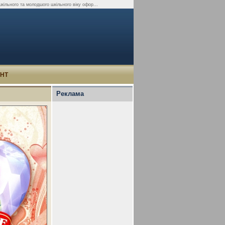
кільного та молодшого шкільного віку офор...
УНТ
Реклама