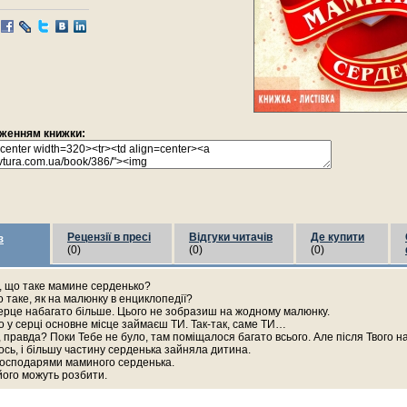
раженням книжки:
Рецензії в пресі
Відгуки читачів
Де купити
з
(0)
(0)
(0)
, що таке мамине серденько?
 таке, як на малюнку в енциклопедії?
серце набагато більше. Цього не зобразиш на жодному малюнку.
о у серці основне місце займаєш ТИ. Так-так, саме ТИ…
 правда? Поки Тебе не було, там поміщалося багато всього. Але після Твого 
ось, і більшу частину серденька зайняла дитина.
 господарями маминого серденька.
його можуть розбити.