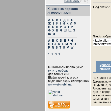
Всі книжки
(1660)
Поділитись:
Книжки за першою
літерою назви
А
Б
В
Г
Д
Е
Є
Ж
З
И
І
Й
К
Л
М
Н
О
П
Р
С
Т
У
Ф
Х
Ц
Ч
Ш
Щ
Э
Ю
Я
Лінк із зоб
A
B
C
D
E
F
G
H
I
J
K
L
M
N
O
P
R
S
T
U
V
W
1
2
3
9
Уривок 
Книголюбам пропонуємо
книжки
купить мебель
для ваших книг.
Шафи зручні для всіх
Чи знаєш ТИ
видів книг, окрім електронних.
Думаєш, воно
www.vsi-mebli.ua
Ні, дитино, 
А головне, щ
Дивне серце,
все потіснил
Саме діти є
І лише вони 