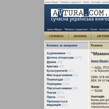
Ірина Мацко : "Мамине серденько" : Казка : Анотація, уривок
Ірина Мацко : "Мамине серденько" : Казка : Анотація
ГОЛОВНА
КНИЖКИ
АВТОР
Книжки за жанрами
Книжка
"Мамине
Аудіокнижки
(11)
Дитяча література
(215)
Ірина Мацко
Драма
(18)
Критика
(62)
—
ІрМа
, 2011
Культурологія
(47)
— м.Тернопі
Мистецькі книжки
(11)
ISBN: 978-96
Переклади
(116)
ББК: 84 (4 Ук
Періодика
(149)
Жанр:
Піксельні книжки
(56)
—
Казки
Поезія
(517)
Анотація:
Проза
(1098)
Казка для ді
Пропонується
оформлена ч
видавцям
(21)
тернопільськ