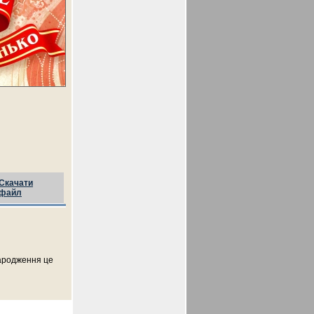
Скачати
файл
народження це