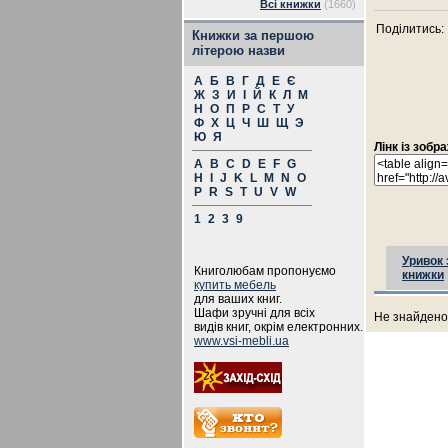
Всі книжки
(1660)
Поділитись:
Книжки за першою
літерою назви
А
Б
В
Г
Д
Е
Є
Ж
З
И
І
Й
К
Л
М
Н
О
П
Р
С
Т
У
Ф
Х
Ц
Ч
Ш
Щ
Э
Ю
Я
Лінк із зоб
A
B
C
D
E
F
G
H
I
J
K
L
M
N
O
P
R
S
T
U
V
W
1
2
3
9
Уривок 
Книголюбам пропонуємо
книжки
купить мебель
для ваших книг.
Шафи зручні для всіх
Не знайдено 
видів книг, окрім електронних.
www.vsi-mebli.ua