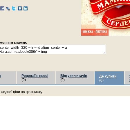
раженням книжки:
з
Рецензії в пресі
Відгуки читачів
Де купити
(0)
(0)
(0)
жодної ціни на цю книжку.