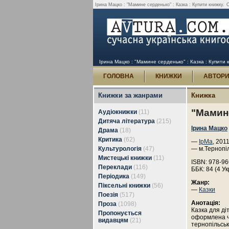
Ірина Мацко : "Мамине серденько" : Казка : Купити книжку.
С
Ірина Мацко : "Мамине серденько" : Казка : Купити 
ГОЛОВНА
КНИЖКИ
АВТОР
Книжки за жанрами
Книжка
"Мамине
Аудіокнижки
(11)
Дитяча література
(215)
Ірина Мацко
Драма
(18)
Критика
(62)
—
ІрМа
, 2011
Культурологія
(47)
— м.Тернопі
Мистецькі книжки
(11)
ISBN: 978-96
Переклади
(116)
ББК: 84 (4 Ук
Періодика
(149)
Жанр:
Піксельні книжки
(56)
—
Казки
Поезія
(517)
Анотація:
Проза
(1098)
Казка для ді
Пропонується
оформлена ч
видавцям
(21)
тернопільськ