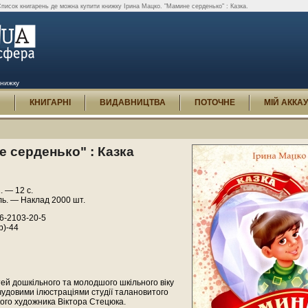
писок книгарень де можна купити книжку Ірина Мацко. "Мамине серденько" : Казка.
книжку
И
КНИГАРНІ
ВИДАВНИЦТВА
ПОТОЧНЕ
МІЙ АККА
 серденько" : Казка
. — 12 с.
ль. — Наклад 2000 шт.
6-2103-20-5
р)-44
тей дошкільного та молодшого шкільного віку
удовими ілюстраціями студії талановитого
ого художника Віктора Стецюка.