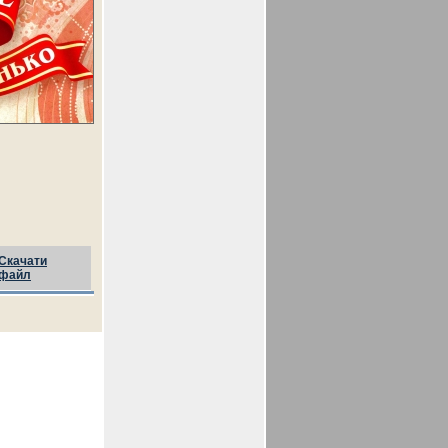
Скачати
файл