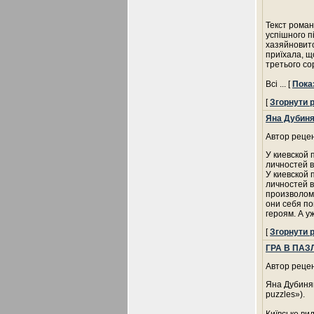
Текст роман
успішного п
хазяйновито
приїхала, щ
третього со
Всі
... [
Пока
[
Згорнути 
Яна Дубиня
Автор рецен
У киевской
личностей в
У киевской
личностей в
произволом.
они себя по
героям. А у
[
Згорнути 
ГРА В ПАЗ
Автор рецен
Яна Дубинян
puzzles»).