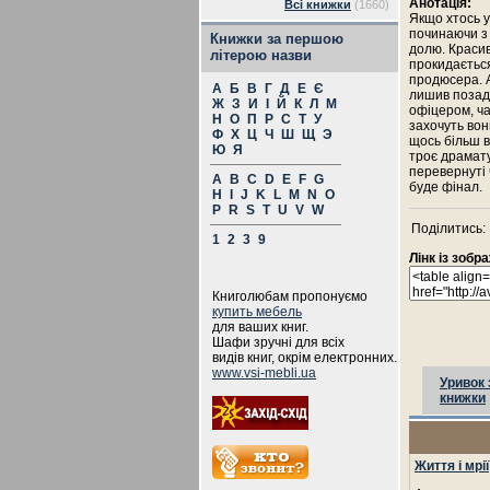
Анотація:
Всі книжки
(1660)
Якщо хтось у
починаючи з 
Книжки за першою
долю. Красив
літерою назви
прокидається
продюсера. А
А
Б
В
Г
Д
Е
Є
лишив позад
Ж
З
И
І
Й
К
Л
М
офіцером, ча
Н
О
П
Р
С
Т
У
захочуть вон
Ф
Х
Ц
Ч
Ш
Щ
Э
щось більш в
Ю
Я
троє драмату
перевернуті 
A
B
C
D
E
F
G
буде фінал.
H
I
J
K
L
M
N
O
P
R
S
T
U
V
W
Поділитись:
1
2
3
9
Лінк із зоб
Книголюбам пропонуємо
купить мебель
для ваших книг.
Шафи зручні для всіх
видів книг, окрім електронних.
www.vsi-mebli.ua
Уривок 
книжки
Життя і мрії