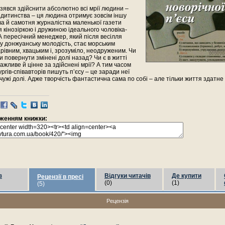
зявся здійснити абсолютно всі мрії людини –
дитинства – ця людина отримує зовсім іншу
а й самотня журналістка маленької газети
 кінозіркою і дружиною ідеального чоловіка-
 пересічний менеджер, який після весілля
у донжуанську молодість, стає морським
рівним, хвацьким і, зрозуміло, неодруженим. Чи
и повернути змінені долі назад? Чи є в житті
ажливе й цінне за здійснені мрії? А тим часом
ргів-співавторів пишуть п’єсу – це заради неї
чужі долі. Адже творчість фантастична сама по собі – але тільки життя здатне
раженням книжки:
з
Відгуки читачів
Де купити
Рецензії в пресі
(0)
(1)
(5)
Рецензія