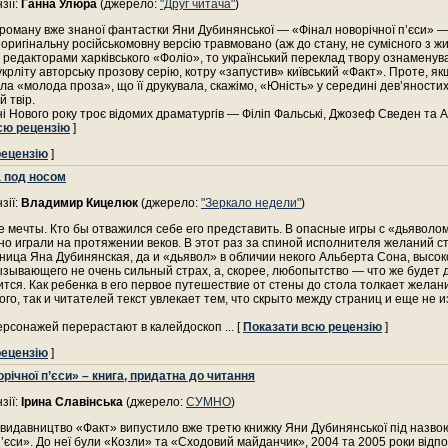
зії:
Ганна Улюра
(джерело:
"Друг читача"
)
оману вже зна­ної фантастки Яни Дубинянської — «Фінал новорічної п’єси» —
 оригінальну росій­ськомовну версію травмовано (аж до стану, не сумісного з ж
редакторами харківського «Фоліо», то український переклад твору ознамену
чукрліту авторську прозову серію, котру «запустив» київський «Факт». Проте, як
а «молода проза», що її друкувала, скажімо, «Юність» у середині дев’яностих,
й твір.
 Нового року троє відомих драматургів — Філіп Фальські, Джозеф Сведен та 
сю рецензію
]
рецензію
]
 под носом
зії:
Владимир Кицелюк
(джерело:
"Зеркало недели"
)
мечты. Кто бы отважился себе его представить. В опасные игры с «дьяволо
о играли на протяжении веков. В этот раз за спиной исполнителя желаний 
ица Яна Дубинянская, да и «дьявол» в обличии некого Альберта Сона, высок
зывающего не очень сильный страх, а, скорее, любопытство — что же будет д
ится. Как ребенка в его первое путешествие от стены до стола толкает желан
го, так и читателей текст увлекает тем, что скрыто между страниц и еще не и
ерсонажей перерастают в калейдоскоп
... [
Показати всю рецензію
]
рецензію
]
річної п’єси» – книга, придатна до читання
зії:
Ірина Славінська
(джерело:
СУМНО
)
 видавництво «Факт» випустило вже третю книжку Яни Дубинянської під назво
п’єси». До неї були «Козли» та «Сходовий майданчик», 2004 та 2005 роки відпо