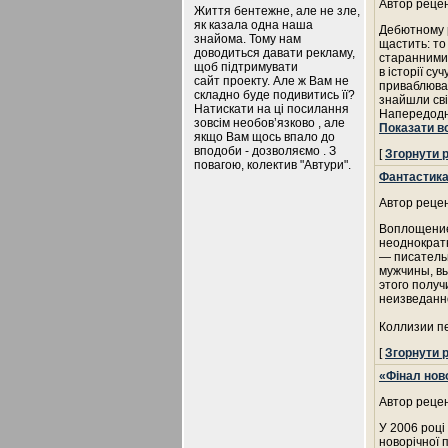
Автор рецен
Життя бентежне, але не зле,
як казала одна наша
Дебютному р
знайома. Тому нам
щастить: то
доводиться давати рекламу,
старанними 
щоб підтримувати
в історії су
сайт проекту. Але ж Вам не
приваблювал
складно буде подивитись її?
знайшли сві
Натискати на ці посилання
Напередодні
зовсім необов’язково , але
Показати в
якщо Вам щось впало до
вподоби - дозволяємо . З
[
Згорнути 
повагою, колектив "Автури".
Фантастика
Автор рецен
Воплощение 
неоднократн
— писательн
мужчины, вы
этого получ
неизведанно
Коллизии п
[
Згорнути 
«Фінал ново
Автор рецен
У 2006 році
новорічної 