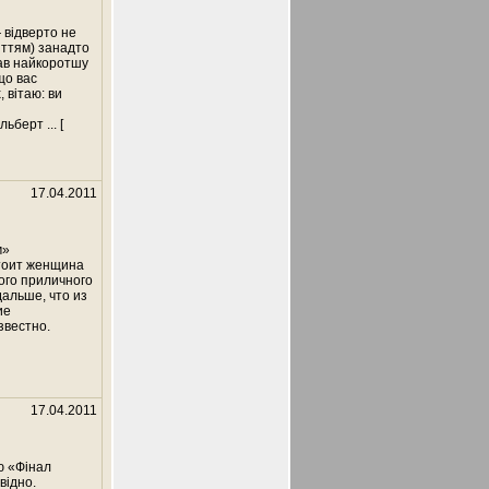
 відверто не
иттям) занадто
вав найкоротшу
що вас
 вітаю: ви
Альберт
... [
17.04.2011
м»
стоит женщина
ого приличного
альше, что из
ие
звестно.
17.04.2011
ю «Фінал
відно.