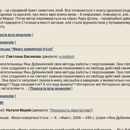
у – це справжній букет сюжетних ліній. Все починається з опису ідеальної ро
іарника та красеня, про якого мріє кожна жінка – й некрасивої, повнуватої, але
ї Марші. Потім автор перемикається на образ Лари Штиль – провінційної дівч
об підкорити Столицю в якості акторки, але стала журналісткою у бульварному
рту.
зати всю рецензію
]
рецензію
]
нська “Фінал новорічної п’єси”
зії:
Светлана Евсюкова
(джерело:
e-motion
)
 писательницы Яны Дубинянской свои методы работы с персонажами. Она глу
 этих созданиях и не считает нужным ограничивать их свободу действий свои
 писательницы Яны Дубинянской свои методы работы с персонажами. Она глу
 этих созданиях и не считает нужным ограничивать их свободу действий свои
 Она просто запускает героев в книгу, как рыбок в аквариум, и внимательно на
ведут? Куда направятся? А что еще выкинут? Интересно же! Интересно автор
ж читателям-то
... [
Показати всю рецензію
]
рецензію
]
ЛИ
зії:
Наталя Марків
(джерело:
"Реальность фантастики"
)
ська . Фінал новорічної п‘єси. — К.: «Факт», 2006.—346 с. (серія «Яна Дубинян