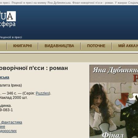
в пресі.
Рецензії в пресі на книжку Яна Дубинянська. Фінал новорічної п’єси : роман. У жанрах Соціаль
ецензії в пресі
И
КНИГАРНІ
ВИДАВНИЦТВА
ПОТОЧНЕ
МІЙ АККА
оворічної п’єси : роман
нська
алита Ірина)
6. — 346 с. — (Серія:
Puzzles
).
Наклад 2000 шт.
адинка.
9-083-1
 фантастика
чне
 дорослих