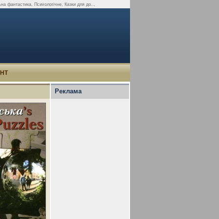
на фантастика, Психологічне, Казки для до...
УНТ
Реклама