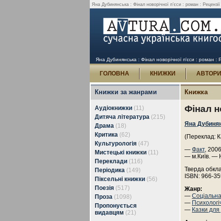
Яна Дубинянська : Фінал новорічної п’єси : роман : Рецензії 
Яна Дубинянська : Фінал новорічної п’єси : роман : Р
ГОЛОВНА
КНИЖКИ
АВТОР
Книжки за жанрами
Книжка
Фінал н
Аудіокнижки
(11)
Дитяча література
(215)
Яна Дубиня
Драма
(18)
Критика
(62)
(Переклад: К
Культурологія
(47)
—
Факт
, 200
Мистецькі книжки
(11)
— м.Київ. — 
Переклади
(116)
Тверда обкл
Періодика
(149)
ISBN: 966-35
Піксельні книжки
(56)
Поезія
(517)
Жанр:
—
Соціальна
Проза
(1098)
—
Психологі
Пропонується
—
Казки для
видавцям
(21)