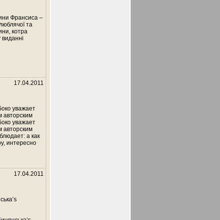
дини Франсиса –
 люблячої та
ини, котра
 виданні
17.04.2011
боко уважает
м авторским
боко уважает
м авторским
блюдает: а как
у, интересно
17.04.2011
ська’s