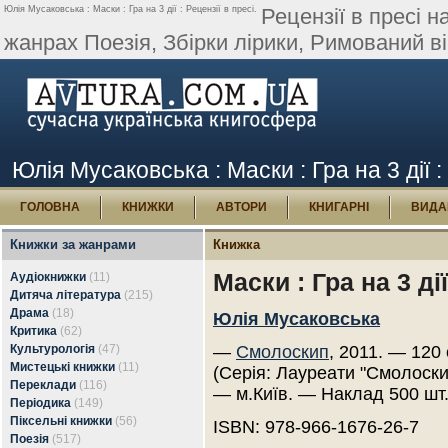
Юлія Мусаковська : Маски : Гра на 3 дії : Рецензії в пресі.
Рецензії в пресі н
жанрах Поезія, Збірки лірики, Римований ві
Юлія Мусаковська : Маски : Гра на 3 дії :
ГОЛОВНА
КНИЖКИ
АВТОРИ
КНИГАРНІ
ВИДА
Книжки за жанрами
Книжка
Маски : Гра на 3 дії
Аудіокнижки
(11)
Дитяча література
(215)
Драма
(18)
Юлія Мусаковська
Критика
(62)
Культурологія
(47)
—
Смолоскип
, 2011. — 120
Мистецькі книжки
(11)
(Серія: Лауреати "Смолоски
Переклади
(116)
— м.Київ. — Наклад 500 шт
Періодика
(149)
Піксельні книжки
(56)
ISBN: 978-966-1676-26-7
Поезія
(517)