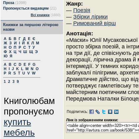
Проза
(1098)
Жанр:
Пропонується видавцям
(21)
—
Поезія
Всі книжки
(1660)
—
Збірки лірики
—
Римований вірш
Книжки за першою літерою
назви
Анотація:
А
Б
В
Г
Д
Е
Є
«Маски» Юлії Мусаковської 
Ж
З
И
І
Й
К
Л
М
просто збірка поезій, а інтр
Н
О
П
Р
С
Т
У
Ф
Х
Ц
Ч
Ш
Щ
Э
на три дії, де співіснують де
Ю
Я
декорації, лірична драма й 
A
B
C
D
E
F
G
інтермедії. У темних коридо
H
I
J
K
L
M
N
O
заблукалі пілігрими, архетип
P
R
S
T
U
V
W
Драматичне дійство, що від
1
2
3
9
потверджує гамлетівську тез
майстерним поетичним слов
Книголюбам
Передмова Наталки Білоцер
пропонуємо
Поділитись:
купить
Лінк із зображенням книжки:
мебель