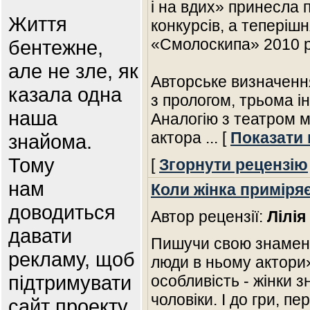
і на вдих» принесла 
Життя
конкурсів, а теперіш
«Смолоскипа» 2010 р
бентежне,
але не зле, як
Авторське визначення
казала одна
з прологом, трьома і
наша
Аналогію з театром 
актора
... [
Показати 
знайома.
Тому
[
Згорнути рецензію
нам
Коли жінка приміря
доводиться
Автор рецензії:
Лілія
давати
Пишучи свою знамени
рекламу, щоб
люди в ньому актори»
підтримувати
особливість - жінки з
чоловіки. І до гри, п
сайт проекту.