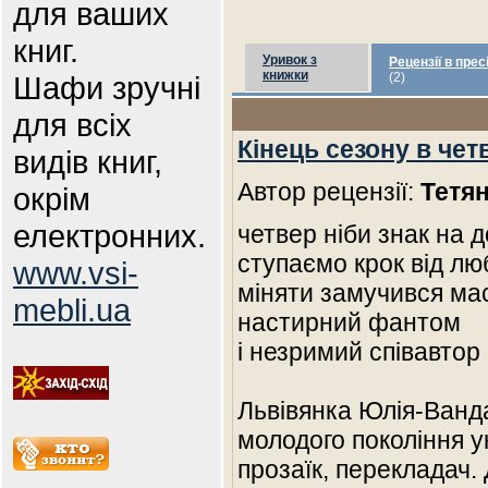
для ваших
книг.
Уривок з
Рецензії в прес
книжки
Шафи зручні
(2)
для всіх
Кінець сезону в чет
видів книг,
Автор рецензії:
Тетян
окрім
електронних.
четвер ніби знак на д
ступаємо крок від лю
www.vsi-
міняти замучився мас
mebli.ua
настирний фантом
і незримий співавтор
Львівянка Юлія-Ванд
молодого покоління у
прозаїк, перекладач.