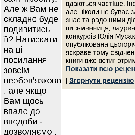
вдаються частіше. Іно
Але ж Вам не
але ніколи не буває з
складно буде
знає та радо ними діл
подивитись
письменниця, лауреа
конкурсів Юлія Мусако
її? Натискати
опублікована цьогорі
на ці
яскраве тому свідченн
посилання
книги вже встиг отрим
Показати всю рецен
зовсім
необов’язково
[
Згорнути рецензію
, але якщо
Вам щось
впало до
вподоби -
дозволяємо .