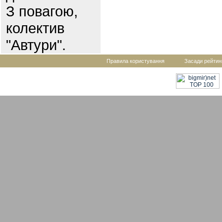
З повагою,
колектив
"Автури".
Правила користування
Засади рейтин