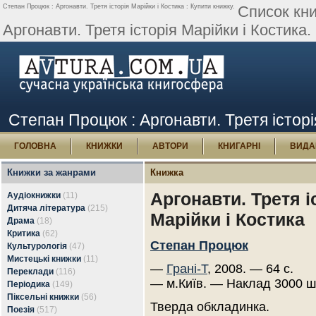
Степан Процюк : Аргонавти. Третя історія Марійки і Костика : Купити книжку.
Список кн
Аргонавти. Третя історія Марійки і Костика.
Степан Процюк : Аргонавти. Третя історі
ГОЛОВНА
КНИЖКИ
АВТОРИ
КНИГАРНІ
ВИДА
Книжки за жанрами
Книжка
Аргонавти. Третя і
Аудіокнижки
(11)
Дитяча література
(215)
Марійки і Костика
Драма
(18)
Критика
(62)
Степан Процюк
Культурологія
(47)
Мистецькі книжки
(11)
—
Грані-Т
, 2008. — 64 с.
Переклади
(116)
— м.Київ. — Наклад 3000 ш
Періодика
(149)
Піксельні книжки
(56)
Тверда обкладинка.
Поезія
(517)