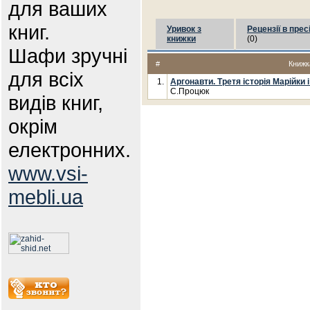
для ваших
книг.
Уривок з
Рецензії в прес
книжки
(0)
Шафи зручні
#
Книжк
для всіх
1.
Аргонавти. Третя історія Марійки 
С.Процюк
видів книг,
окрім
електронних.
www.vsi-
mebli.ua