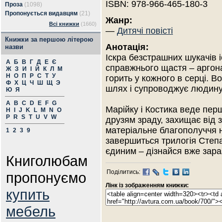
ISBN: 978-966-465-180-3
Проза
(1098)
Пропонується видавцям
(21)
Жанр:
Всі книжки
(1660)
—
Дитячі повісті
Книжки за першою літерою
Анотація:
назви
Іскра безстрашних шукачів і
А
Б
В
Г
Д
Е
Є
справжнього щастя – аргона
Ж
З
И
І
Й
К
Л
М
Н
О
П
Р
С
Т
У
горить у кожного в серці. В
Ф
Х
Ц
Ч
Ш
Щ
Э
шлях і супроводжує людину
Ю
Я
A
B
C
D
E
F
G
Марійку і Костика веде пер
H
I
J
K
L
M
N
O
P
R
S
T
U
V
W
друзям зраду, захищає від з
матеріальне благополуччя 
1
2
3
9
завершиться трилогія Степ
єдиним – дізнайся вже зара
Книголюбам
Поділитись:
пропонуємо
Лінк із зображенням книжки:
купить
мебель