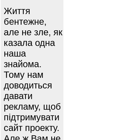
Життя
бентежне,
але не зле, як
казала одна
наша
знайома.
Тому нам
доводиться
давати
рекламу, щоб
підтримувати
сайт проекту.
Але ж Вам не