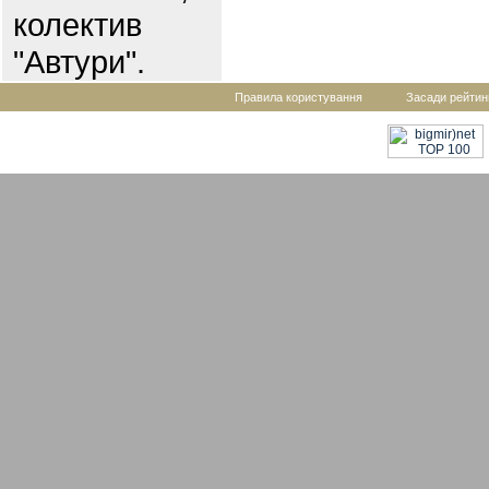
колектив
"Автури".
Правила користування
Засади рейтин