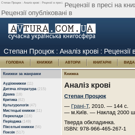
Степан Процюк : Аналіз крові : Рецензії в пресі.
Рецензії в пресі на кн
Рецензії опубліковані в
Степан Процюк : Аналіз крові : Рецензії 
ГОЛОВНА
КНИЖКИ
АВТОРИ
КНИГАРНІ
ВИДА
Книжки за жанрами
Книжка
Аналіз крові
Аудіокнижки
(11)
Дитяча література
(215)
Драма
(18)
Степан Процюк
Критика
(62)
Культурологія
(47)
—
Грані-Т
, 2010. — 144 с.
Мистецькі книжки
(11)
— м.Київ. — Наклад 2000 ш
Переклади
(116)
Періодика
(149)
Тверда обкладинка.
Піксельні книжки
(56)
ISBN: 978-966-465-267-1
Поезія
(517)