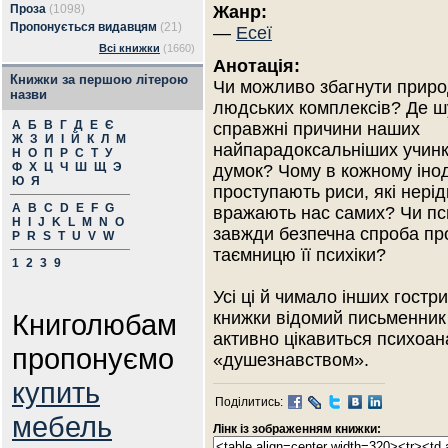
Проза
(1098)
Жанр:
Пропонується видавцям
(21)
—
Есеї
Всі книжки
(1660)
Анотація:
Книжки за першою літерою
Чи можливо збагнути прир
назви
людських комплексів? Де ш
А
Б
В
Г
Д
Е
Є
справжні причини наших
Ж
З
И
І
Й
К
Л
М
найпарадоксальніших учинкі
Н
О
П
Р
С
Т
У
Ф
Х
Ц
Ч
Ш
Щ
Э
думок? Чому в кожному інод
Ю
Я
проступають риси, які нерід
A
B
C
D
E
F
G
вражають нас самих? Чи пси
H
I
J
K
L
M
N
O
завжди безпечна спроба пр
P
R
S
T
U
V
W
таємницю її психіки?
1
2
3
9
Усі ці й чимало інших гостр
Книголюбам
книжки відомий письменник
активно цікавиться психоана
пропонуємо
«душезнавством».
купить
Поділитись:
мебель
Лінк із зображенням книжки: