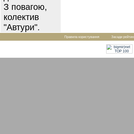
З повагою,
колектив
"Автури".
Правила користування
Засади рейтин