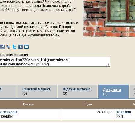
рідко вражають нас самих? Чи психоаналіз –
 лише перша і не завжди безпечна спроба
в найбільшу таємницю людини – таємницю її
ало інших гострих питань порушує на сторінках
книжки відомий письменник Степан Процюк,
й час активно цікавиться психоаналізом, чи
ін сам це означує, «душезнавством».
раженням книжки:
з
Рецензії в пресі
Відгуки читачів
Де купити
(0)
(0)
(1)
Книжка
Ціна
К
аліз крові
30.00 грн.
Yakaboo
Процюк
Київ