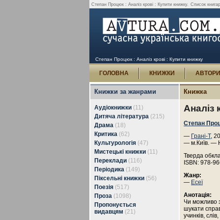
Степан Процюк : Аналіз крові : Купити книжку.
Список книгар
Степан Процюк : Аналіз крові : Купити книжку
ГОЛОВНА
КНИЖКИ
АВТОР
Книжки за жанрами
Книжка
Аналіз 
Аудіокнижки
(11)
Дитяча література
(215)
Степан Про
Драма
(18)
Критика
(62)
—
Грані-Т
, 2
Культурологія
(47)
— м.Київ. — 
Мистецькі книжки
(11)
Тверда обкл
Переклади
(116)
ISBN: 978-96
Періодика
(149)
Жанр:
Піксельні книжки
(56)
—
Есеї
Поезія
(517)
Анотація:
Проза
(1098)
Чи можливо 
Пропонується
шукати спра
видавцям
(21)
учинків, слі