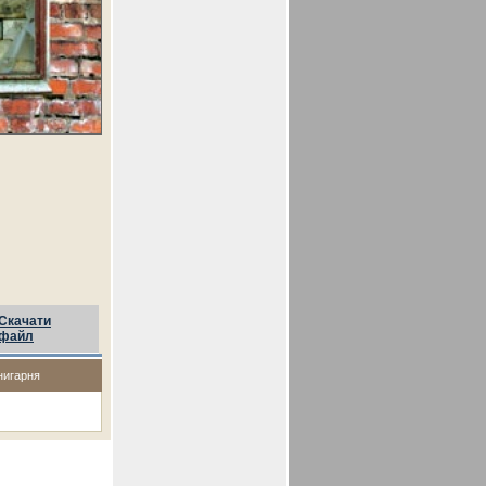
Скачати
файл
нигарня