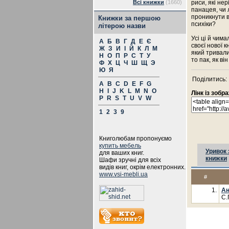
Всі книжки
(1660)
риси, які не
панацея, чи
проникнути 
Книжки за першою
психіки?
літерою назви
Усі ці й чим
А
Б
В
Г
Д
Е
Є
своєї нової 
Ж
З
И
І
Й
К
Л
М
який тривали
Н
О
П
Р
С
Т
У
то пак, як в
Ф
Х
Ц
Ч
Ш
Щ
Э
Ю
Я
Поділитись:
A
B
C
D
E
F
G
H
I
J
K
L
M
N
O
Лінк із зоб
P
R
S
T
U
V
W
1
2
3
9
Книголюбам пропонуємо
купить мебель
Уривок 
для ваших книг.
книжки
Шафи зручні для всіх
видів книг, окрім електронних.
www.vsi-mebli.ua
#
1.
Ан
С.