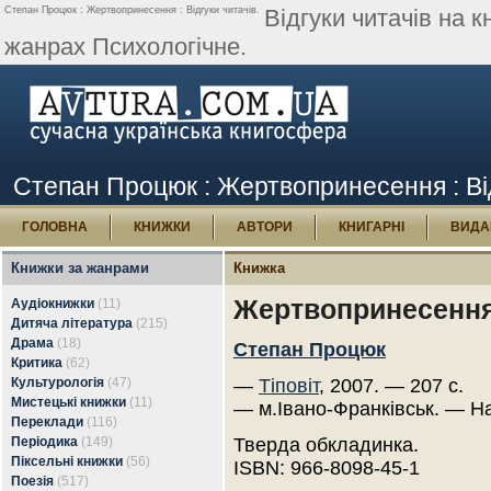
Степан Процюк : Жертвопринесення : Відгуки читачів.
Відгуки читачів на
жанрах Психологічне.
Степан Процюк : Жертвопринесення : Від
ГОЛОВНА
КНИЖКИ
АВТОРИ
КНИГАРНІ
ВИДА
Книжки за жанрами
Книжка
Жертвопринесенн
Аудіокнижки
(11)
Дитяча література
(215)
Драма
(18)
Степан Процюк
Критика
(62)
Культурологія
(47)
—
Тіповіт
, 2007. — 207 с.
Мистецькі книжки
(11)
— м.Івано-Франківськ. — Н
Переклади
(116)
Періодика
(149)
Тверда обкладинка.
Піксельні книжки
(56)
ISBN: 966-8098-45-1
Поезія
(517)