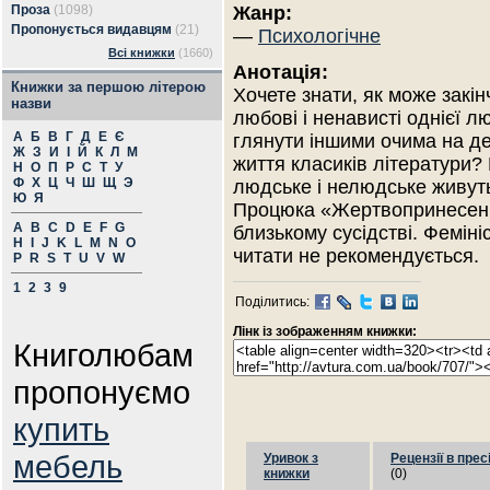
Проза
(1098)
Жанр:
Пропонується видавцям
(21)
—
Психологічне
Всі книжки
(1660)
Анотація:
Книжки за першою літерою
Хочете знати, як може закі
назви
любові і ненависті однієї 
А
Б
В
Г
Д
Е
Є
глянути іншими очима на дея
Ж
З
И
І
Й
К
Л
М
життя класиків літератури? 
Н
О
П
Р
С
Т
У
Ф
Х
Ц
Ч
Ш
Щ
Э
людське і нелюдське живуть
Ю
Я
Процюка «Жертвопринесенн
A
B
C
D
E
F
G
близькому сусідстві. Фемін
H
I
J
K
L
M
N
O
читати не рекомендується.
P
R
S
T
U
V
W
1
2
3
9
Поділитись:
Лінк із зображенням книжки:
Книголюбам
пропонуємо
купить
мебель
Уривок з
Рецензії в прес
книжки
(0)