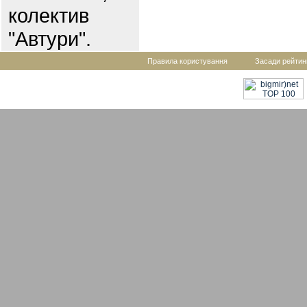
колектив
"Автури".
Правила користування
Засади рейтин