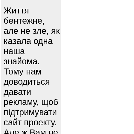
Життя
бентежне,
але не зле, як
казала одна
наша
знайома.
Тому нам
доводиться
давати
рекламу, щоб
підтримувати
сайт проекту.
Але ж Вам не