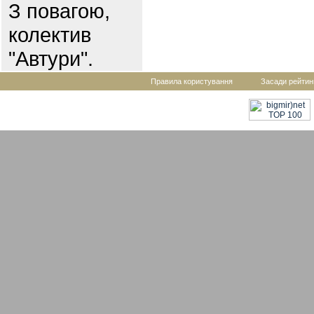
З повагою,
колектив
"Автури".
Правила користування
Засади рейтин