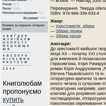
— м.Київ. — Наклад 2000 ш
Піксельні книжки
(56)
Поезія
(517)
Перевидання. Тверда обкл
Проза
(1098)
ISBN: 978-966-339-833-4
Пропонується видавцям
(21)
Всі книжки
(1660)
Жанр:
Книжки за першою літерою
—
Хрестоматія, збірка
назви
—
Збірки лірики
—
Збірки прози
А
Б
В
Г
Д
Е
Є
Ж
З
И
І
Й
К
Л
М
Н
О
П
Р
С
Т
У
Анотація:
Ф
Х
Ц
Ч
Ш
Щ
Э
До хрестоматії ввійшли тво
Ю
Я
кінця ХХ – початку ХХІ сто
A
B
C
D
E
F
G
для вивчення й позакласног
H
I
J
K
L
M
N
O
P
R
S
T
U
V
W
Герасим’юка, Ігоря Римарук
роман Юрія Андруховича „Р
1
2
3
9
Євгена Пашковського та ін.
літературно-критичні та ме
Книголюбам
юного читача із сучасним л
літературних напрямів, шкіл
пропонуємо
ключові для розуміння шкіл
купить
постмодернізм, літературне
поколіннєве переживання т