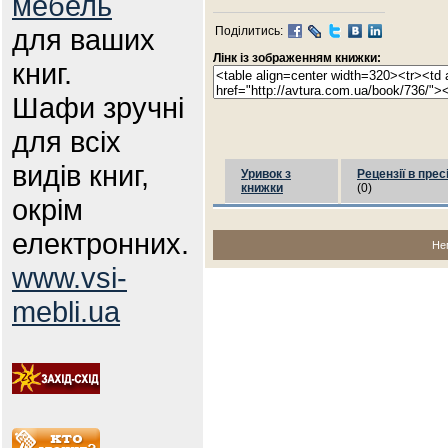
мебель
для ваших
Поділитись:
Лінк із зображенням книжки:
книг.
Шафи зручні
для всіх
видів книг,
Уривок з
Рецензії в прес
книжки
(0)
окрім
електронних.
Не
www.vsi-
mebli.ua