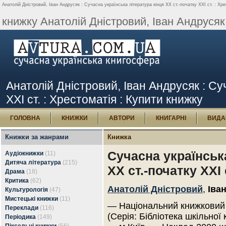
Анатолій Дністровий, Іван Андрусяк : Сучасна українська література кінця ХХ ст.-початку ХХІ ст. : Хре
книжку Анатолій Дністровий, Іван Андрусяк.
Анатолій Дністровий, Іван Андрусяк : Су
ХХІ ст. : Хрестоматія : Купити книжку
ГОЛОВНА
КНИЖКИ
АВТОРИ
КНИГАРНІ
ВИДА
Книжки за жанрами
Книжка
Сучасна українськ
Аудіокнижки
(11)
Дитяча література
(215)
ХХ ст.-початку ХХІ 
Драма
(18)
Критика
(62)
Анатолій Дністровий
,
Іва
Культурологія
(47)
Мистецькі книжки
(11)
— Національний книжковий 
Переклади
(116)
(Серія: Бібліотека шкільної 
Періодика
(149)