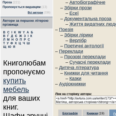
–
Автобіографічне
Проза
(221)
Пропонується видавцям
(13)
–
Збірки прози
–
Есеї
Всі автори
(336)
–
Документальна проза
Автори за першою літерою
–
Життя видатних люд
прізвища
–
Поезія
B
C
I
K
W
Y
А
Б
–
Збірки лірики
В
Г
Д
Є
Ж
З
І
К
Л
М
Н
О
П
Р
С
–
Верлібр
Т
У
Ф
Х
Ц
Ч
Ш
–
Поетичні антології
Щ
Ю
Я
–
Переклади
–
Прозові переклади
Книголюбам
–
Сучасні переклади
–
Дитяча література
пропонуємо
–
Книжки для читання
–
Казки
купить
–
Аудіокнижки
мебель
Лінк на сторінку автора:
для ваших
книг.
Шафи зручні
Біографія
Книжки
(19)
Г