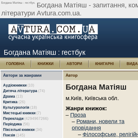
Богдана Матіяш : гестбук.
Богдана Матіяш - запитання, коме
літератури Avtura.com.ua.
Богдана Матіяш : гестбук
ГОЛОВНА
КНИЖКИ
АВТОРИ
КНИГАРНІ
ВИДА
Автори за жанрами
Автор
Богдана Матіяш
Аудіокнижки
(10)
Дитяча література
(74)
Драма
(13)
м.Київ, Київська обл.
Критика
(26)
Культурологія
(18)
Жанри книжок:
Мистецькі книжки
(7)
–
Проза
Переклади
(4294967266)
–
Романи, новели та
Періодика
(56)
оповідання
Піксельні книжки
(34)
–
Філософське, релігій
Поезія
(145)