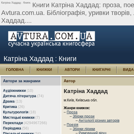
Катріна Хаддад : Книги.
Книги Катріна Хаддад: проза, поез
Avtura.com.ua. Бібліографія, уривки творів, 
Хаддад....
Катріна Хаддад : Книги
ГОЛОВНА
КНИЖКИ
АВТОРИ
КНИГАРНІ
ВИДА
Автори за жанрами
Автор
Катріна Хаддад
Аудіокнижки
(10)
Дитяча література
(74)
м.Київ, Київська обл.
Драма
(13)
Критика
(26)
Жанри книжок:
Культурологія
(18)
–
Проза
–
Збірки прози
Мистецькі книжки
(7)
–
Антології різних авторів
Переклади
(4294967266)
–
Поезія
Періодика
(56)
–
Збірки лірики
–
Римований вірш
Піксельні книжки
(34)