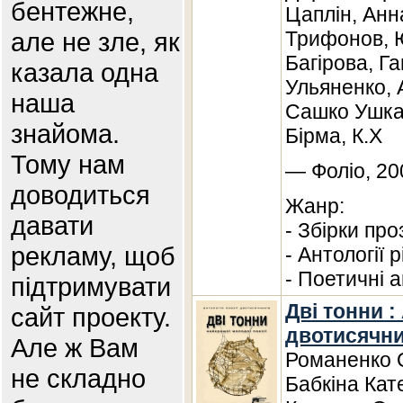
бентежне,
Цаплін, Анн
але не зле, як
Трифонов, 
Багірова, Г
казала одна
Ульяненко, 
наша
Сашко Ушка
знайома.
Бірма, К.Х
Тому нам
— Фоліо, 20
доводиться
Жанр:
давати
- Збірки про
рекламу, щоб
- Антології 
- Поетичні а
підтримувати
Дві тонни :
сайт проекту.
двотисячни
Але ж Вам
Романенко О
не складно
Бабкіна Кат