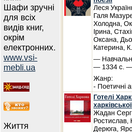
Шафи зручні
Леся Україн
Галя Мазуре
для всіх
Холодна, Ок
видів книг,
Ірина, Стах
окрім
Оксана, Дьо
електронних.
Катерина, К
www.vsi-
— Навчальна
mebli.ua
— 1334 с. —
Жанр:
- Поетичні а
Готелі Харк
харківської
Жадан Сергі
Ростислав, 
Життя
Дерюга, Яро