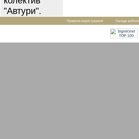
колектив
"Автури".
Правила користування
Засади рейтин