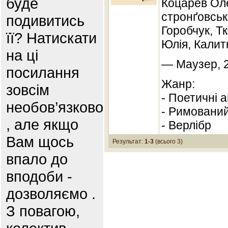
буде
Коцарев Оле
стронґовськ
подивитись
Горобчук, Т
її? Натискати
Юлія, Калит
на ці
— Маузер, 2
посилання
Жанр:
зовсім
- Поетичні а
необов’язково
- Римований
, але якщо
- Верлібр
Вам щось
Результат:
1-3
(всього 3)
впало до
вподоби -
дозволяємо .
З повагою,