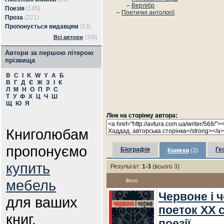
–
Верлібр
Поезія
(145)
–
Поетичні антології
Проза
(221)
Пропонується видавцям
(13)
Всі автори
(336)
Автори за першою літерою
прізвища
B
C
I
K
W
Y
А
Б
В
Г
Д
Є
Ж
З
І
К
Л
М
Н
О
П
Р
С
Т
У
Ф
Х
Ц
Ч
Ш
Щ
Ю
Я
Лінк на сторінку автора:
Книголюбам
пропонуємо
Біографія
Ге
Книжки
(3)
купить
Результат:
1-3
(всього 3)
мебель
Фото
Червоне і ч
для ваших
поеток ХХ с
книг.
поезії