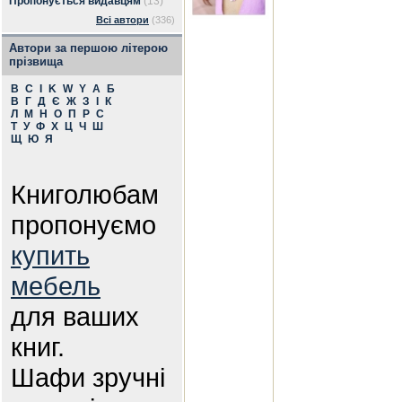
Пропонується видавцям
(13)
Всі автори
(336)
Автори за першою літерою
прізвища
B
C
I
K
W
Y
А
Б
В
Г
Д
Є
Ж
З
І
К
Л
М
Н
О
П
Р
С
Т
У
Ф
Х
Ц
Ч
Ш
Щ
Ю
Я
Книголюбам
пропонуємо
купить
мебель
для ваших
книг.
Шафи зручні