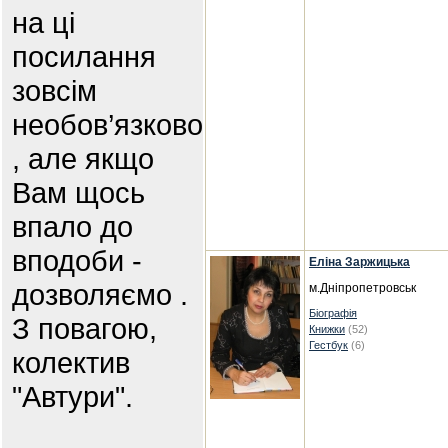
на ці
посилання
зовсім
необов’язково
, але якщо
Вам щось
впало до
вподоби -
Еліна Заржицька
дозволяємо .
м.Дніпропетровськ
Біографія
З повагою,
Книжки
(52)
Гестбук
(6)
колектив
"Автури".