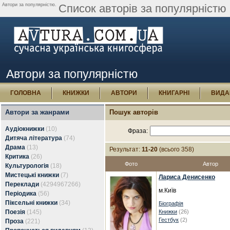
Автори за популярністю.
Список авторів за популярністю 
Автори за популярністю
ГОЛОВНА
КНИЖКИ
АВТОРИ
КНИГАРНІ
ВИДА
Автори за жанрами
Пошук авторів
Аудіокнижки
(10)
Фраза:
Дитяча література
(74)
Драма
(13)
Результат:
11-20
(всього 358)
Критика
(26)
Фото
Автор
Культурологія
(18)
Мистецькі книжки
(7)
Лариса Денисенко
Переклади
(4294967266)
м.Київ
Періодика
(56)
Піксельні книжки
(34)
Біографія
Поезія
(145)
Книжки
(26)
Гестбук
(2)
Проза
(221)