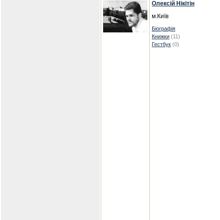
Олексій Нікітін
м.Київ
Біографія
Книжки
(11)
Гестбук
(0)