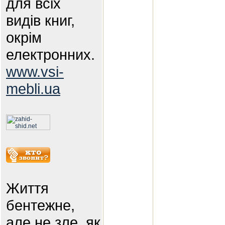
для всіх
видів книг,
окрім
електронних.
www.vsi-
mebli.ua
Життя
бентежне,
але не зле, як