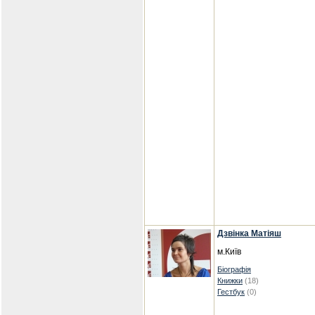
Дзвінка Матіяш
м.Київ
Біографія
Книжки
(18)
Гестбук
(0)