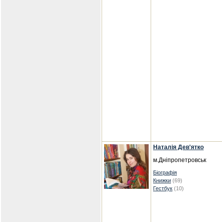
Наталія Дев'ятко
м.Дніпропетровськ
Біографія
Книжки
(69)
Гестбук
(10)