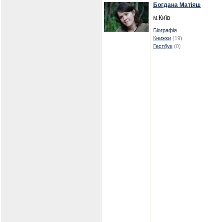
Богдана Матіяш
м.Київ
Біографія
Книжки
(19)
Гестбук
(0)