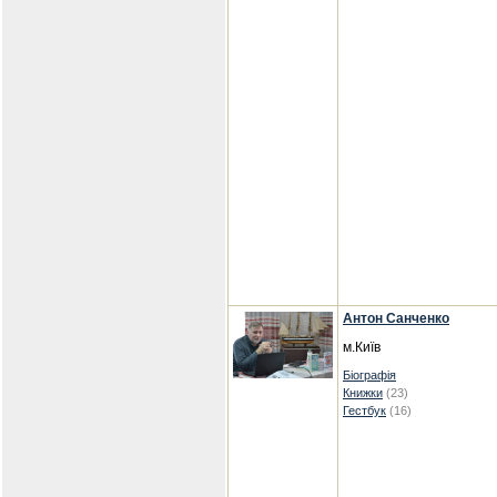
Антон Санченко
м.Київ
Біографія
Книжки
(23)
Гестбук
(16)