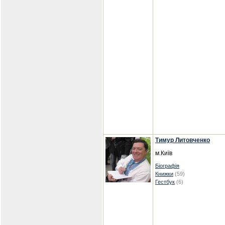
Тимур Литовченко
м.Київ
Біографія
Книжки
(59)
Гестбук
(6)