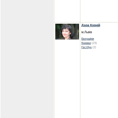
Дара Корній
м.Львів
Біографія
Книжки
(23)
Гестбук
(2)