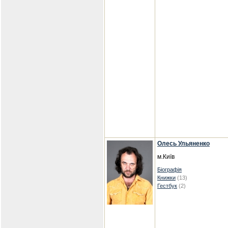
Олесь Ульяненко
м.Київ
Біографія
Книжки
(13)
Гестбук
(2)