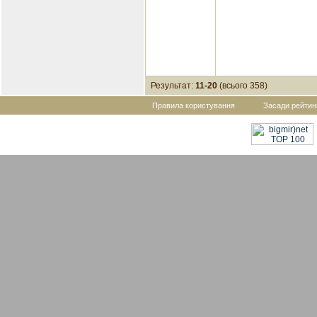
Результат:
11-20
(всього 358)
Правила користування
Засади рейтин