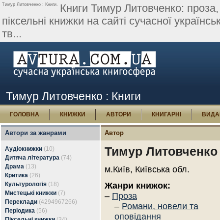
Тимур Литовченко : Книги.
Книги Тимур Литовченко: проза, 
піксельні книжки на сайті сучасної українсь
тв...
Тимур Литовченко : Книги
ГОЛОВНА
КНИЖКИ
АВТОРИ
КНИГАРНІ
ВИДА
Автори за жанрами
Автор
Тимур Литовченко
Аудіокнижки
(10)
Дитяча література
(74)
Драма
(13)
м.Київ, Київська обл.
Критика
(26)
Культурологія
(18)
Жанри книжок:
Мистецькі книжки
(7)
–
Проза
Переклади
(4294967266)
–
Романи, новели та
Періодика
(56)
оповідання
Піксельні книжки
(34)