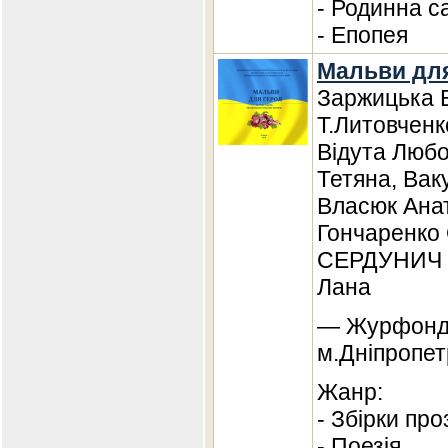
- Родинна с
- Епопея
Мальви для
Заржицька Е
Т.Литовченк
Відута Любо
Тетяна, Вак
Власюк Анат
Гончаренко 
СЕРДУНИЧ 
Лана
— Журфонд,
м.Дніпропет
Жанр:
- Збірки про
- Поезія