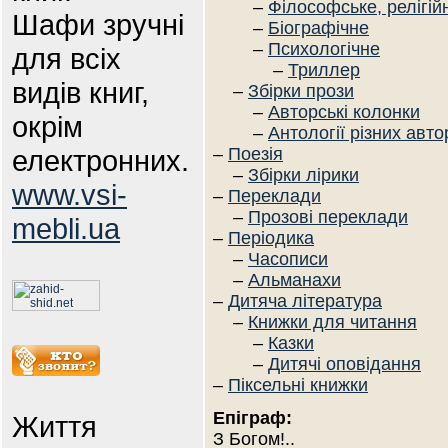
–
Філософське, релігій
Шафи зручні
–
Біографічне
–
Психологічне
для всіх
–
Триллер
видів книг,
–
Збірки прози
–
Авторські колонки
окрім
–
Антології різних авто
електронних.
–
Поезія
–
Збірки лірики
www.vsi-
–
Переклади
–
Прозові переклади
mebli.ua
–
Періодика
–
Часописи
–
Альманахи
–
Дитяча література
–
Книжки для читання
–
Казки
–
Дитячі оповідання
–
Піксельні книжки
Епіграф:
Життя
З Богом!..