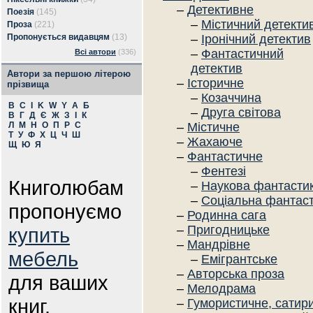
–
Детективне
Поезія
(145)
–
Містичний детекти
Проза
(221)
Пропонується видавцям
(13)
–
Іронічний детектив
–
Фантастичний
Всі автори
(336)
детектив
Автори за першою літерою
–
Історичне
прізвища
–
Козаччина
B
C
I
K
W
Y
А
Б
–
Друга світова
В
Г
Д
Є
Ж
З
І
К
Л
М
Н
О
П
Р
С
–
Містичне
Т
У
Ф
Х
Ц
Ч
Ш
–
Жахаюче
Щ
Ю
Я
–
Фантастичне
–
Фентезі
Книголюбам
–
Наукова фантасти
–
Соціальна фантас
пропонуємо
–
Родинна сага
–
Пригодницьке
купить
–
Мандрівне
мебель
–
Емігрантське
–
Авторська проза
для ваших
–
Мелодрама
книг.
–
Гумористичне, сатир