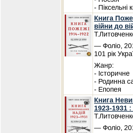
- Піксельні 
Книга Пожеж
війни до ві
Т.Литовченк
— Фоліо, 20
101 рік Укра
Жанр:
- Історичне
- Родинна с
- Епопея
Книга Неви
1923-1931 :
Т.Литовченк
— Фоліо, 20