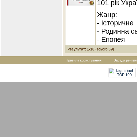
101 рік Укра
Жанр:
- Історичне
- Родинна с
- Епопея
Результат:
1-10
(всього 59)
Правила користування
Засади рейтин