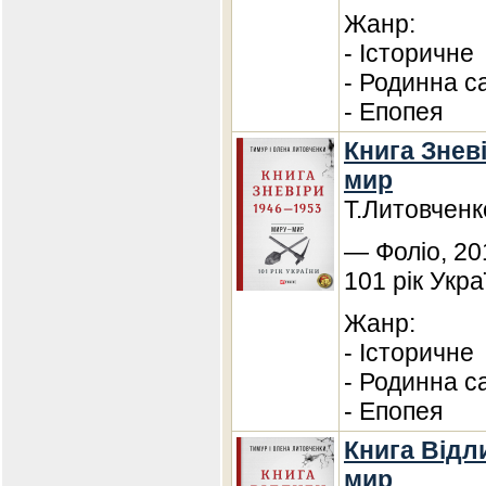
Жанр:
- Історичне
- Родинна с
- Епопея
Книга Зневі
мир
Т.Литовченк
— Фоліо, 20
101 рік Укра
Жанр:
- Історичне
- Родинна с
- Епопея
Книга Відли
мир