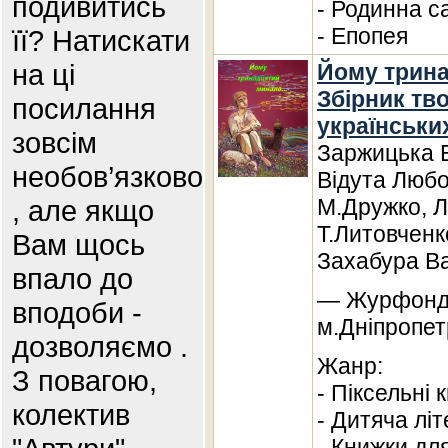
подивитись
- Родинна с
- Епопея
її? Натискати
на ці
Йому трина
Збірник тв
посилання
українськи
зовсім
Заржицька Е
необов’язково
Відута Любо
, але якщо
М.Дружко, 
Т.Литовченк
Вам щось
Захабура В
впало до
— Журфонд,
вподоби -
м.Дніпропет
дозволяємо .
Жанр:
З повагою,
- Піксельні 
колектив
- Дитяча лі
- Книжки дл