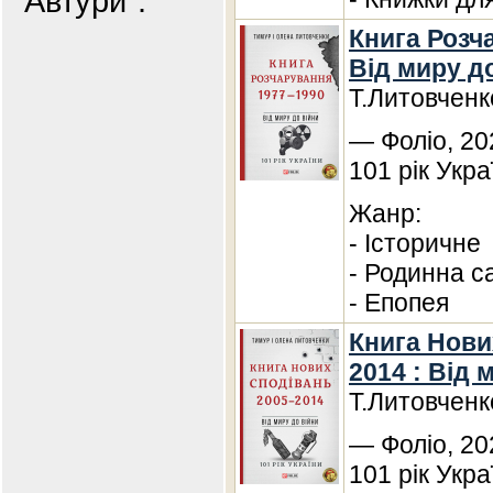
"Автури".
Книга Розча
Від миру д
Т.Литовченк
— Фоліо, 20
101 рік Укра
Жанр:
- Історичне
- Родинна с
- Епопея
Книга Нови
2014 : Від 
Т.Литовченк
— Фоліо, 20
101 рік Укра