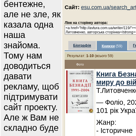
бентежне,
Сайт:
esu.com.ua/search_ar
але не зле, як
казала одна
Лінк на сторінку автора:
наша
знайома.
Біографія
Г
Книжки
(59)
Тому нам
Результат:
1-10
(всього 59)
доводиться
Фото
Книга Безна
давати
миру до ві
рекламу, щоб
Т.Литовченк
підтримувати
— Фоліо, 20
сайт проекту.
101 рік Укра
Але ж Вам не
Жанр:
складно буде
- Історичне