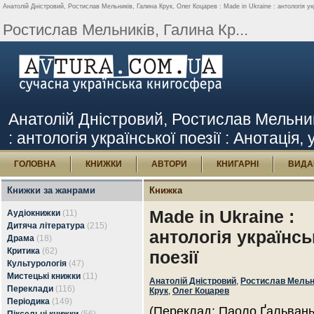
Анатолій Дністровий, Ростислав Мельників, Галина Крук, Олег Коцарев : Made in Ukraine : антологія укра
Ростислав Мельників, Галина Кр...
Анатолій Дністровий, Ростислав Мельникі
: антологія української поезії : Анотація,
ГОЛОВНА
КНИЖКИ
АВТОРИ
КНИГАРНІ
ВИДА
Книжки за жанрами
Книжка
Made in Ukraine :
Аудіокнижки
(11)
Дитяча література
(215)
антологія українсь
Драма
(18)
Критика
(62)
поезії
Культурологія
(47)
Мистецькі книжки
(11)
Анатолій Дністровий
,
Ростислав Мельн
Переклади
(116)
Крук
,
Олег Коцарев
Періодика
(149)
(Переклад: Паоло Ґальвань