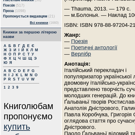
Піксельні книжки
(56)
Поезія
(517)
— Thauma, 2013. — 179 с.
Проза
(1098)
— м.Болонья. — Наклад 10
Пропонується видавцям
(21)
Всі книжки
(1660)
ISBN: ISBN 978-88-97204-21
Книжки за першою літерою
Жанр:
назви
—
Поезія
А
Б
В
Г
Д
Е
Є
—
Поетичні антології
Ж
З
И
І
Й
К
Л
М
—
Верлібр
Н
О
П
Р
С
Т
У
Ф
Х
Ц
Ч
Ш
Щ
Э
Ю
Я
Анотація:
Італійський перекладач і
A
B
C
D
E
F
G
H
I
J
K
L
M
N
O
популяризатор української 
P
R
S
T
U
V
W
двомовну італійсько-українсь
1
2
3
9
представлено творчість суч
молодших генерацій. До кн
Ґальваньї творів Ростислав
Книголюбам
Анатолія Дністрового, Галин
пропонуємо
Павла Коробчука, Григорія
оглядова стаття про сучасн
купить
Дністрового.
Паоло Ґальваньї відомий та