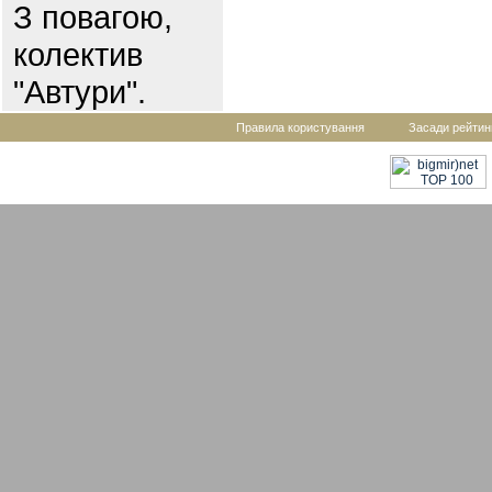
З повагою,
колектив
"Автури".
Правила користування
Засади рейтин