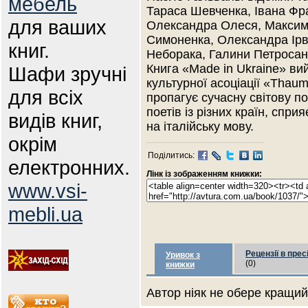
мебель
Тараса Шевченка, Івана Фра
для ваших
Олександра Олеся, Максима
Симоненка, Олександра Ірв
книг.
Неборака, Галини Петросан
Книга «Made in Ukraine» в
Шафи зручні
культурної асоціації «Thaum
для всіх
пропагує сучасну світову п
поетів із різних країн, спри
видів книг,
на італійську мову.
окрім
Поділитись:
електронних.
Лінк із зображенням книжки:
www.vsi-
mebli.ua
Рецензії в прес
Уривок з
(0)
книжки
Автор ніяк не обере кращий 