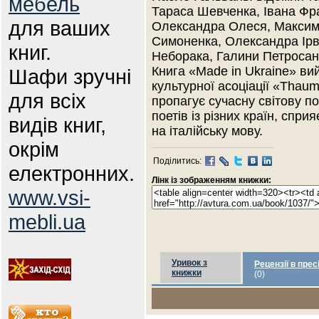
мебель
Тараса Шевченка, Івана Фра
для ваших
Олександра Олеся, Максима
Симоненка, Олександра Ірв
книг.
Неборака, Галини Петросан
Книга «Made in Ukraine» в
Шафи зручні
культурної асоціації «Thaum
для всіх
пропагує сучасну світову п
поетів із різних країн, спри
видів книг,
на італійську мову.
окрім
Поділитись:
електронних.
Лінк із зображенням книжки:
www.vsi-
mebli.ua
Уривок з
Рецензії в прес
книжки
(0)