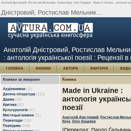
Анатолій Дністровий, Ростислав Мельників, Галина Крук, Олег Коцарев : Made in Ukraine : антологія укра
Дністровий, Ростислав Мельник...
Анатолій Дністровий, Ростислав Мельникі
: антологія української поезії : Рецензії в
ГОЛОВНА
КНИЖКИ
АВТОРИ
КНИГАРНІ
ВИДА
Книжки за жанрами
Книжка
Made in Ukraine :
Аудіокнижки
(11)
Дитяча література
(215)
антологія українсь
Драма
(18)
Критика
(62)
поезії
Культурологія
(47)
Мистецькі книжки
(11)
Анатолій Дністровий
,
Ростислав Мельн
Переклади
(116)
Крук
,
Олег Коцарев
Періодика
(149)
(Переклад: Паоло Ґальвань