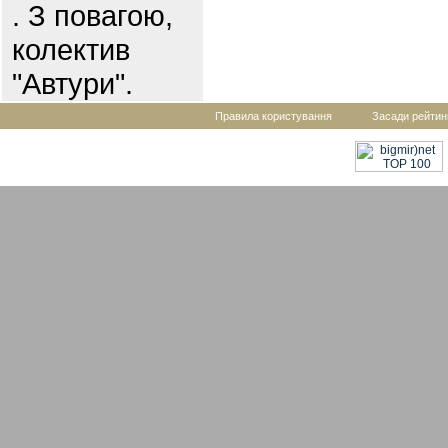
. З повагою,
колектив
"Автури".
Правила користування
Засади рейтин