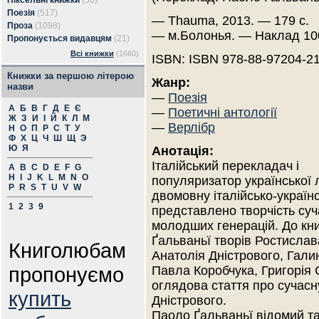
Піксельні книжки
(56)
Поезія
(517)
— Thauma, 2013. — 179 с.
Проза
(1098)
— м.Болонья. — Наклад 10
Пропонується видавцям
(21)
Всі книжки
(1660)
ISBN: ISBN 978-88-97204-21
Книжки за першою літерою
Жанр:
назви
—
Поезія
А
Б
В
Г
Д
Е
Є
—
Поетичні антології
Ж
З
И
І
Й
К
Л
М
—
Верлібр
Н
О
П
Р
С
Т
У
Ф
Х
Ц
Ч
Ш
Щ
Э
Ю
Я
Анотація:
Італійський перекладач і
A
B
C
D
E
F
G
H
I
J
K
L
M
N
O
популяризатор української 
P
R
S
T
U
V
W
двомовну італійсько-українсь
1
2
3
9
представлено творчість суч
молодших генерацій. До кн
Ґальваньї творів Ростислав
Книголюбам
Анатолія Дністрового, Галин
пропонуємо
Павла Коробчука, Григорія
оглядова стаття про сучасн
купить
Дністрового.
Паоло Ґальваньї відомий та