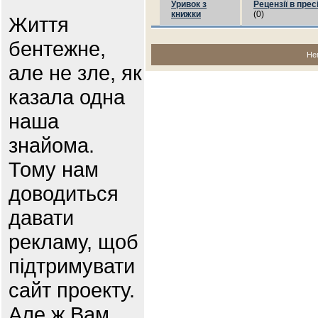
Уривок з
Рецензії в прес
книжки
(0)
Життя
бентежне,
Не
але не зле, як
казала одна
наша
знайома.
Тому нам
доводиться
давати
рекламу, щоб
підтримувати
сайт проекту.
Але ж Вам