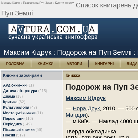
Максим Кідрук : Подорож на Пуп Землі : Купити книжку.
Список книгарень д
Пуп Землі.
Максим Кідрук : Подорож на Пуп Землі :
ГОЛОВНА
КНИЖКИ
АВТОРИ
КНИГАРНІ
ВИДА
Книжки за жанрами
Книжка
Подорож на Пуп З
Аудіокнижки
(11)
Дитяча література
(215)
Драма
(18)
Максим Кідрук
Критика
(62)
Культурологія
(47)
—
Нора-Друк
, 2010. — 500 
Мистецькі книжки
(11)
Мандри
).
Переклади
(116)
— м.Київ. — Наклад 4000 ш
Періодика
(149)
Піксельні книжки
(56)
Тверда обкладинка.
Поезія
(517)