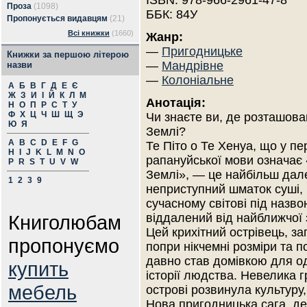
ISBN: 978-966-2961-47-8
Проза
(1098)
ББК: 84У
Пропонується видавцям
(21)
Всі книжки
(1660)
Жанр:
—
Пригодницьке
Книжки за першою літерою
—
Мандрівне
назви
—
Колоніальне
А
Б
В
Г
Д
Е
Є
Ж
З
И
І
Й
К
Л
М
Анотація:
Н
О
П
Р
С
Т
У
Ф
Х
Ц
Ч
Ш
Щ
Э
Чи знаєте ви, де розташов
Ю
Я
Землі?
A
B
C
D
E
F
G
Те Піто о Те Хенуа, що у пе
H
I
J
K
L
M
N
O
рапануйської мови означає
P
R
S
T
U
V
W
Землі», — це найбільш дал
1
2
3
9
неприступний шматок суші,
сучасному світові під назво
Книголюбам
віддалений від найближчої 
Цей крихітний острівець, за
пропонуємо
попри нікчемні розміри та п
давно став домівкою для одн
купить
історії людства. Невелика
мебель
острові розвинула культуру, 
Нова пригодницька сага, де 