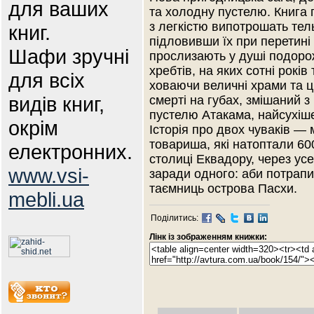
для ваших
та холодну пустелю. Книга п
з легкістю випотрошать те
книг.
підловивши їх при перетині 
Шафи зручні
прослизають у душі подорож
хребтів, на яких сотні років
для всіх
ховаючи величні храми та ц
видів книг,
смерті на губах, змішаний 
пустелю Атакама, найсухіше
окрім
Історія про двох чуваків — 
товариша, які натоптали 60
електронних.
столиці Еквадору, через ус
www.vsi-
заради одного: аби потрапи
таємниць острова Пасхи.
mebli.ua
Поділитись:
Лінк із зображенням книжки: