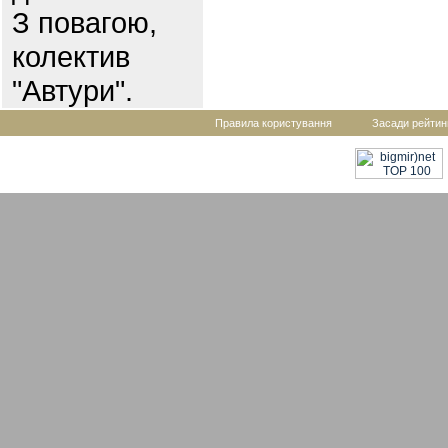
З повагою,
колектив
"Автури".
Правила користування
Засади рейтин