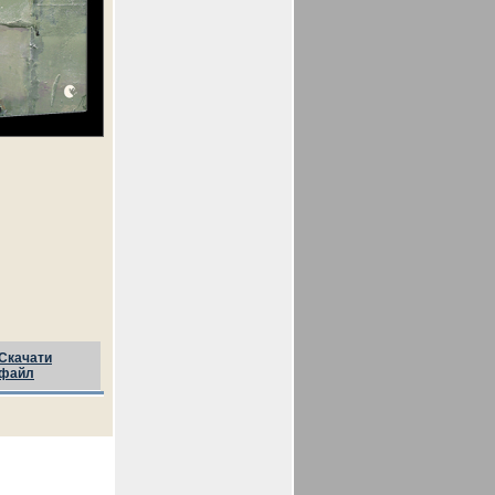
Скачати
файл