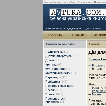
Вікторія Амеліна : Дім для Дома : Купити книжку.
Список книг
Вікторія Амеліна : Дім для Дома : Купити книжку
ГОЛОВНА
КНИЖКИ
АВТОР
Книжки за жанрами
Книжка
Дім дл
Аудіокнижки
(11)
Дитяча література
(215)
Вікторія Ам
Драма
(18)
Критика
(62)
—
Видавницт
Культурологія
(47)
— м.Львів. —
Мистецькі книжки
(11)
Тверда обкл
Переклади
(116)
ISBN: 978-61
Періодика
(149)
Жанр:
Піксельні книжки
(56)
—
Романи, н
Поезія
(517)
—
Родинна с
Проза
(1098)
—
Міське
Пропонується
Анотація:
видавцям
(21)
Смішний пуде