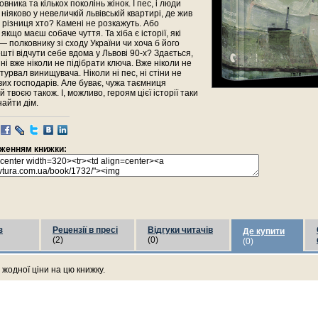
вника та кількох поколінь жінок. І пес, і люди
ніяково у невеличкій львівській квартирі, де жив
а різниця хто? Камені не розкажуть. Або
кщо маєш собаче чуття. Та хіба є історії, які
 полковнику зі сходу України чи хоча б його
шті відчути себе вдома у Львові 90-х? Здається,
ині вже ніколи не підібрати ключа. Вже ніколи не
турвал винищувача. Ніколи ні пес, ні стіни не
их господарів. Але буває, чужа таємниця
 твоєю також. І, можливо, героям цієї історії таки
найти дім.
раженням книжки:
з
Рецензії в пресі
Відгуки читачів
Де купити
(2)
(0)
(0)
жодної ціни на цю книжку.