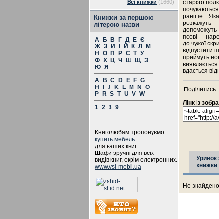
Всі книжки
(1660)
старого полко
почуваються 
раніше... Як
Книжки за першою
розкажуть — я
літерою назви
допоможуть —
псові — наре
А
Б
В
Г
Д
Е
Є
до чужої скр
Ж
З
И
І
Й
К
Л
М
відпустити ш
Н
О
П
Р
С
Т
У
приймуть нов
Ф
Х
Ц
Ч
Ш
Щ
Э
виявляється й
Ю
Я
вдасться від
A
B
C
D
E
F
G
H
I
J
K
L
M
N
O
Поділитись:
P
R
S
T
U
V
W
Лінк із зоб
1
2
3
9
Книголюбам пропонуємо
купить мебель
для ваших книг.
Шафи зручні для всіх
Уривок 
видів книг, окрім електронних.
книжки
www.vsi-mebli.ua
Не знайдено 