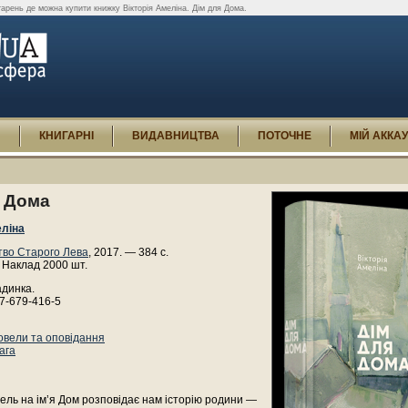
арень де можна купити книжку Вікторія Амеліна. Дім для Дома.
И
КНИГАРНІ
ВИДАВНИЦТВА
ПОТОЧНЕ
МІЙ АККА
я Дома
еліна
во Старого Лева
, 2017. — 384 с.
 Наклад 2000 шт.
адинка.
7-679-416-5
овели та оповідання
ага
ль на ім’я Дом розповідає нам історію родини —