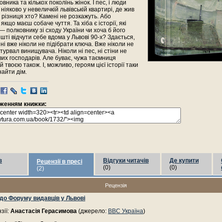
вника та кількох поколінь жінок. І пес, і люди
ніяково у невеличкій львівській квартирі, де жив
а різниця хто? Камені не розкажуть. Або
кщо маєш собаче чуття. Та хіба є історії, які
 полковнику зі сходу України чи хоча б його
шті відчути себе вдома у Львові 90-х? Здається,
ині вже ніколи не підібрати ключа. Вже ніколи не
турвал винищувача. Ніколи ні пес, ні стіни не
их господарів. Але буває, чужа таємниця
 твоєю також. І, можливо, героям цієї історії таки
найти дім.
раженням книжки:
з
Відгуки читачів
Де купити
Рецензії в пресі
(0)
(0)
(2)
Рецензія
 до Форуму видавців у Львові
зії:
Анастасія Герасимова
(джерело:
BBC Україна
)