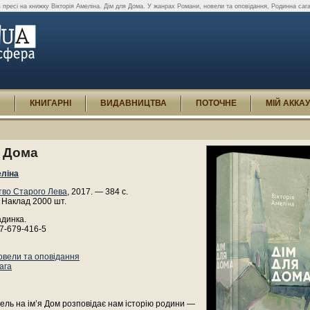
в пресі на книжку Вікторія Амеліна. Дім для Дома. У жанрах Романи, новели та оповідання, Родинна сага,
И
КНИГАРНІ
ВИДАВНИЦТВА
ПОТОЧНЕ
МІЙ АККА
я Дома
еліна
во Старого Лева
, 2017. — 384 с.
 Наклад 2000 шт.
адинка.
7-679-416-5
овели та оповідання
ага
ль на ім’я Дом розповідає нам історію родини —