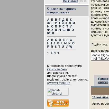
Всі книжки
(1660)
старого полко
почуваються 
раніше... Як
Книжки за першою
розкажуть — я
літерою назви
допоможуть —
псові — наре
А
Б
В
Г
Д
Е
Є
до чужої скр
Ж
З
И
І
Й
К
Л
М
відпустити ш
Н
О
П
Р
С
Т
У
приймуть нов
Ф
Х
Ц
Ч
Ш
Щ
Э
виявляється й
Ю
Я
вдасться від
A
B
C
D
E
F
G
H
I
J
K
L
M
N
O
Поділитись:
P
R
S
T
U
V
W
Лінк із зоб
1
2
3
9
Книголюбам пропонуємо
купить мебель
для ваших книг.
Шафи зручні для всіх
Уривок 
видів книг, окрім електронних.
книжки
www.vsi-mebli.ua
10 новинок
Автор рецен