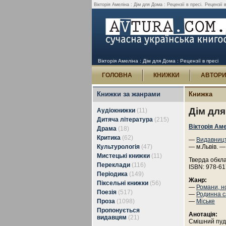
Вікторія Амеліна : Дім для Дома : Рецензії в пресі.
Рецензії 
Вікторія Амеліна : Дім для Дома : Рецензії в пресі
ГОЛОВНА
КНИЖКИ
АВТОР
Книжки за жанрами
Книжка
Дім дл
Аудіокнижки
(11)
Дитяча література
(215)
Вікторія Ам
Драма
(18)
Критика
(62)
—
Видавницт
Культурологія
(47)
— м.Львів. —
Мистецькі книжки
(11)
Тверда обкл
Переклади
(116)
ISBN: 978-61
Періодика
(149)
Жанр:
Піксельні книжки
(56)
—
Романи, н
Поезія
(517)
—
Родинна с
Проза
(1098)
—
Міське
Пропонується
Анотація:
видавцям
(21)
Смішний пуде