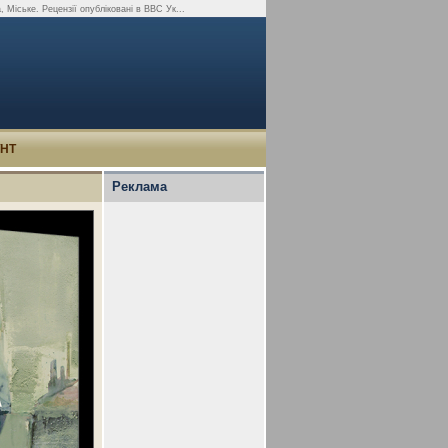
 Міське. Рецензії опубліковані в BBC Ук...
УНТ
Реклама