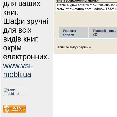
Лінк із зображенням книжки:
для ваших
книг.
Шафи зручні
для всіх
Уривок з
Рецензії в прес
книжки
(2)
видів книг,
окрім
Залиште відгук першим ...
електронних.
www.vsi-
mebli.ua