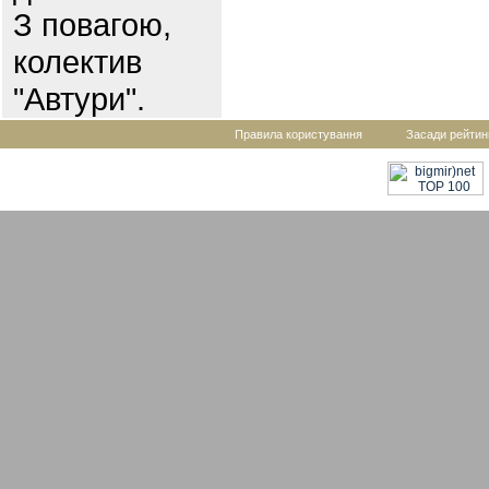
З повагою,
колектив
"Автури".
Правила користування
Засади рейтин