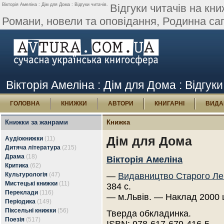
Вікторія Амеліна : Дім для Дома : Відгуки читачів.
Відгуки читачів на кн
Романи, новели та оповідання, Родинна саг
Вікторія Амеліна : Дім для Дома : Відгуки
ГОЛОВНА
КНИЖКИ
АВТОРИ
КНИГАРНІ
ВИДА
Книжки за жанрами
Книжка
Дім для Дома
Аудіокнижки
(11)
Дитяча література
(215)
Драма
(18)
Вікторія Амеліна
Критика
(62)
Культурологія
(47)
—
Видавництво Старого Ле
Мистецькі книжки
(11)
384 с.
Переклади
(116)
— м.Львів. — Наклад 2000 
Періодика
(149)
Піксельні книжки
(56)
Тверда обкладинка.
Поезія
(517)