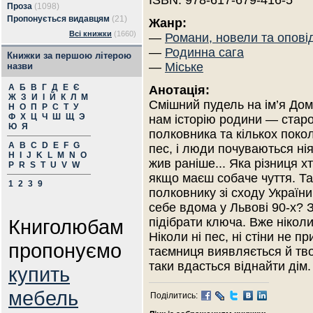
ISBN: 978-617-679-416-5
Проза
(1098)
Пропонується видавцям
(21)
Жанр:
Всі книжки
(1660)
—
Романи, новели та опові
—
Родинна сага
Книжки за першою літерою
—
Міське
назви
А
Б
В
Г
Д
Е
Є
Анотація:
Ж
З
И
І
Й
К
Л
М
Смішний пудель на ім’я Дом
Н
О
П
Р
С
Т
У
Ф
Х
Ц
Ч
Ш
Щ
Э
нам історію родини — стар
Ю
Я
полковника та кількох поколі
A
B
C
D
E
F
G
пес, і люди почуваються нія
H
I
J
K
L
M
N
O
жив раніше... Яка різниця 
P
R
S
T
U
V
W
якщо маєш собаче чуття. Та 
1
2
3
9
полковнику зі сходу України
себе вдома у Львові 90-х? З
Книголюбам
підібрати ключа. Вже нікол
Ніколи ні пес, ні стіни не 
пропонуємо
таємниця виявляється й твоє
таки вдасться віднайти дім.
купить
мебель
Поділитись: