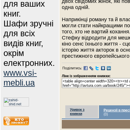
двох свідомих жінок, які по
для ваших
одна одній.
книг.
Наприкінці роману та й вла
Шафи зручні
могли стати найкращими по
для всіх
того, хто не вартий кохання
Стефку відродити для мешка
видів книг,
кіно сенс їхнього життя - с
історію життя акторок в о
окрім
престижного європейського
електронних.
Поділитись:
www.vsi-
Лінк із зображенням книжки:
mebli.ua
Уривок з
Рецензії в прес
книжки
(0)