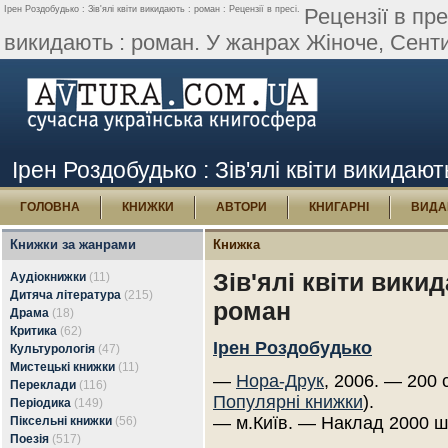
Ірен Роздобудько : Зів'ялі квіти викидають : роман : Рецензії в пресі.
Рецензії в пре
викидають : роман. У жанрах Жіноче, Сенти
Ірен Роздобудько : Зів'ялі квіти викидають
ГОЛОВНА
КНИЖКИ
АВТОРИ
КНИГАРНІ
ВИДА
Книжки за жанрами
Книжка
Зів'ялі квіти викид
Аудіокнижки
(11)
Дитяча література
(215)
роман
Драма
(18)
Критика
(62)
Ірен Роздобудько
Культурологія
(47)
Мистецькі книжки
(11)
—
Нора-Друк
, 2006. — 200 
Переклади
(116)
Популярні книжки
).
Періодика
(149)
— м.Київ. — Наклад 2000 ш
Піксельні книжки
(56)
Поезія
(517)