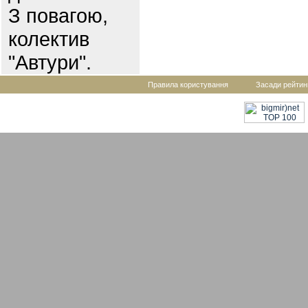
З повагою,
колектив
"Автури".
Правила користування
Засади рейтин