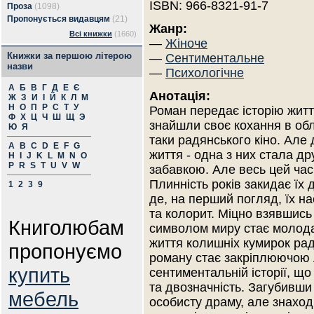
ISBN: 966-8321-91-7
Проза
(1098)
Пропонується видавцям
(21)
Жанр:
Всі книжки
(1660)
—
Жіноче
Книжки за першою літерою
—
Сентиментальне
назви
—
Психологічне
А
Б
В
Г
Д
Е
Є
Анотація:
Ж
З
И
І
Й
К
Л
М
Н
О
П
Р
С
Т
У
Роман передає історію житт
Ф
Х
Ц
Ч
Ш
Щ
Э
знайшли своє кохання в обл
Ю
Я
таки радянського кіно. Але
A
B
C
D
E
F
G
життя - одна з них стала д
H
I
J
K
L
M
N
O
P
R
S
T
U
V
W
забавкою. Але весь цей час
Плинність років закидає їх 
1
2
3
9
де, на перший погляд, їх на
та колорит. Міцно взявшись
Книголюбам
символом миру стає молода
життя колишніх кумирок рад
пропонуємо
роману стає закріплюючою 
купить
сентиментальній історії, що
та двозначність. Загубивши
мебель
особисту драму, але знаход