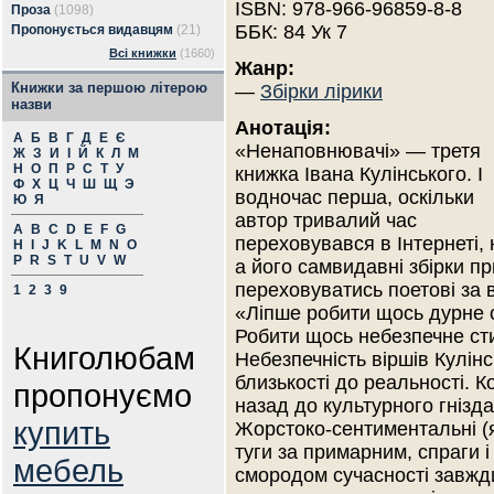
ISBN: 978-966-96859-8-8
Проза
(1098)
ББК: 84 Ук 7
Пропонується видавцям
(21)
Всі книжки
(1660)
Жанр:
Книжки за першою літерою
—
Збірки лірики
назви
Анотація:
А
Б
В
Г
Д
Е
Є
«Ненаповнювачі» — третя
Ж
З
И
І
Й
К
Л
М
Н
О
П
Р
С
Т
У
книжка Івана Кулінського. І
Ф
Х
Ц
Ч
Ш
Щ
Э
водночас перша, оскільки
Ю
Я
автор тривалий час
A
B
C
D
E
F
G
переховувався в Інтернеті, 
H
I
J
K
L
M
N
O
P
R
S
T
U
V
W
а його самвидавні збірки пр
переховуватись поетові за в
1
2
3
9
«Ліпше робити щось дурне 
Робити щось небезпечне ст
Книголюбам
Небезпечність віршів Кулінс
близькості до реальності. К
пропонуємо
назад до культурного гнізда
купить
Жорстоко-сентиментальні (як
туги за примарним, спраги і
мебель
смородом сучасності завжд