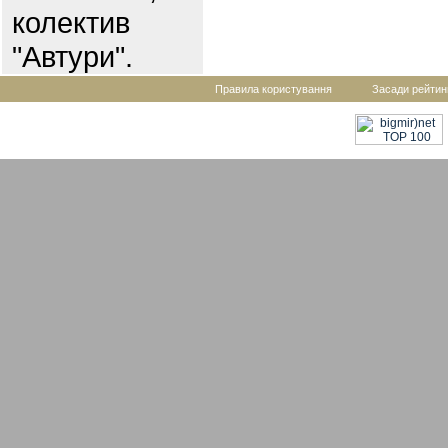
колектив
"Автури".
Правила користування
Засади рейтин