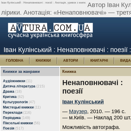
Іван Кулінський : Ненаповнювачі : поезії : Анотація, уривок з книги.
Автор Іван Кул
лірики. Анотація: «Ненаповнювачі» — третя к
Іван Кулінський : Ненаповнювачі : поезії 
ГОЛОВНА
КНИЖКИ
АВТОРИ
КНИГАРНІ
ВИДА
Книжки за жанрами
Книжка
Ненаповнювачі :
Аудіокнижки
(11)
Дитяча література
(215)
поезії
Драма
(18)
Критика
(62)
Іван Кулінський
Культурологія
(47)
Мистецькі книжки
(11)
—
Маузер
, 2010. — 196 с.
Переклади
(116)
— м.Київ. — Наклад 200 шт
Періодика
(149)
Піксельні книжки
(56)
Можливість автографа.
Поезія
(517)