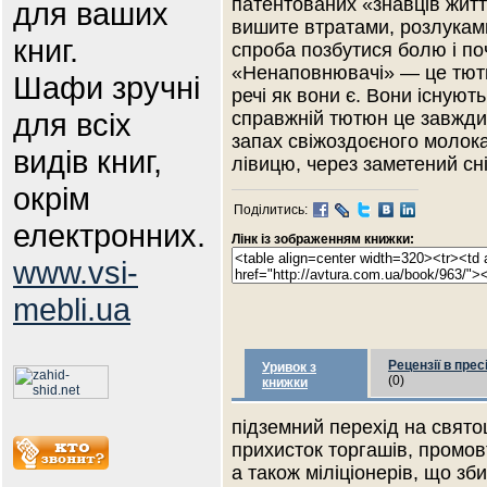
патентованих «знавців житт
для ваших
вишите втратами, розлукам
книг.
спроба позбутися болю і поч
«Ненаповнювачі» — це тютю
Шафи зручні
речі як вони є. Вони існуют
для всіх
справжній тютюн це завжди
запах свіжоздоєного молока
видів книг,
лівицю, через заметений сні
окрім
Поділитись:
електронних.
Лінк із зображенням книжки:
www.vsi-
mebli.ua
Рецензії в прес
Уривок з
(0)
книжки
підземний перехід на свят
прихисток торгашів, промовт
а також міліціонерів, що зб