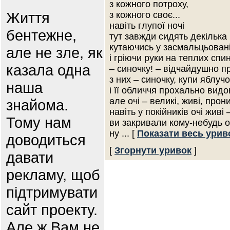
з кожного потроху,
Життя
з кожного своє...
навіть глупої ночі
бентежне,
тут завжди сидять декілька 
кутаючись у засмальцьовані
але не зле, як
і гріючи руки на теплих сп
казала одна
– синочку! – відчайдушно п
з них – синочку, купи яблучок
наша
і її обличчя прохально вид
але очі – великі, живі, прон
знайома.
навіть у покійників очі живі
Тому нам
ви закривали кому-небудь о
ну
... [
Показати весь урив
доводиться
[
Згорнути уривок
]
давати
рекламу, щоб
підтримувати
сайт проекту.
Але ж Вам не